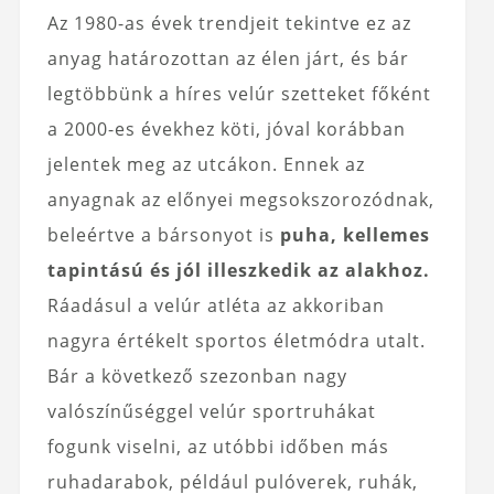
Az 1980-as évek trendjeit tekintve ez az
anyag határozottan az élen járt, és bár
legtöbbünk a híres velúr szetteket főként
a 2000-es évekhez köti, jóval korábban
jelentek meg az utcákon. Ennek az
anyagnak az előnyei megsokszorozódnak,
beleértve a bársonyot is
puha, kellemes
tapintású és jól illeszkedik az alakhoz.
Ráadásul a velúr atléta az akkoriban
nagyra értékelt sportos életmódra utalt.
Bár a következő szezonban nagy
valószínűséggel velúr sportruhákat
fogunk viselni, az utóbbi időben más
ruhadarabok, például pulóverek, ruhák,