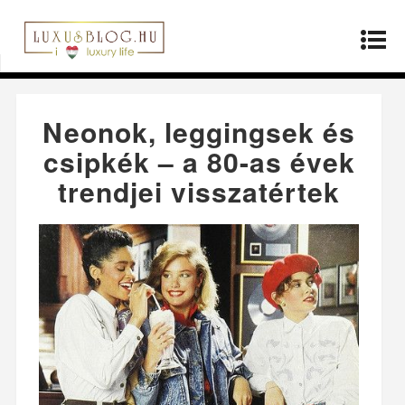
Kezdőlap
»
Termékek
»
Neonok, leggingsek és
csipkék – a 80-as évek trendjei visszatértek
Neonok, leggingsek és
csipkék – a 80-as évek
trendjei visszatértek