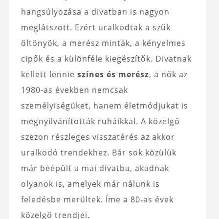
hangsúlyozása a divatban is nagyon
meglátszott. Ezért uralkodtak a szűk
öltönyök, a merész minták, a kényelmes
cipők és a különféle kiegészítők. Divatnak
kellett lennie
színes és merész
, a nők az
1980-as években nemcsak
személyiségüket, hanem életmódjukat is
megnyilvánították ruháikkal. A közelgő
szezon részleges visszatérés az akkor
uralkodó trendekhez. Bár sok közülük
már beépült a mai divatba, akadnak
olyanok is, amelyek már nálunk is
feledésbe merültek. Íme a 80-as évek
közelgő trendjei.