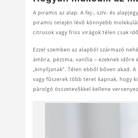
A piramis az alap. A fej-, szív- és alapje
piramis tetején lévő könnyebb molekulák
citrusok vagy friss virágok télen csak i
Ezzel szemben az alapból származó nehéz
ámbra, pézsma, vanília – ezeknek időre 
„kinyíljanak”. Télen ebből bőven akad. A 
vagy fűszerek több teret kapnak, hogy 
párolgó összetevőkkel kellene versenyez