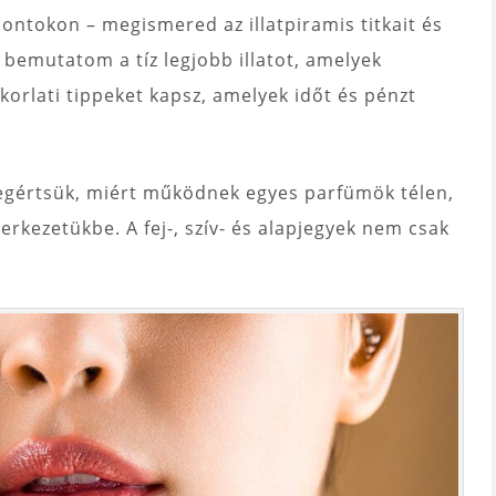
ntokon – megismered az illatpiramis titkait és
n bemutatom a tíz legjobb illatot, amelyek
korlati tippeket kapsz, amelyek időt és pénzt
egértsük, miért működnek egyes parfümök télen,
rkezetükbe. A fej-, szív- és alapjegyek nem csak