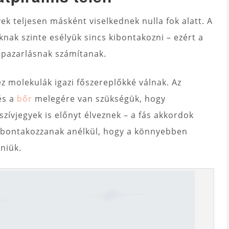
gyek teljesen másként viselkednek nulla fok alatt. A
nak szinte esélyük sincs kibontakozni – ezért a
dőpazarlásnak számítanak.
 molekulák igazi főszereplőkké válnak. Az
és a
bőr
melegére van szükségük, hogy
szívjegyek is előnyt élveznek – a fás akkordok
kibontakozzanak anélkül, hogy a könnyebben
niük.