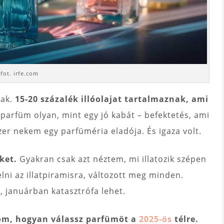
fot. irfe.com
bak.
15-20 százalék illóolajat tartalmaznak, ami
parfüm olyan, mint egy jó kabát – befektetés, ami
er nekem egy parfüméria eladója. És igaza volt.
ket.
Gyakran csak azt néztem, mi illatozik szépen
lni az illatpiramisra, változott meg minden.
 januárban katasztrófa lehet.
m, hogyan válassz parfümöt a
2025-ös
télre.