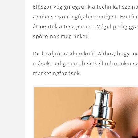
Először végigmegyünk a technikai szempo
az idei szezon legújabb trendjeit. Ezutá
átmentek a tesztjeimen. Végül pedig gya
spórolnak meg neked.
De kezdjük az alapoknál. Ahhoz, hogy m
mások pedig nem, bele kell néznünk a sze
marketingfogások.