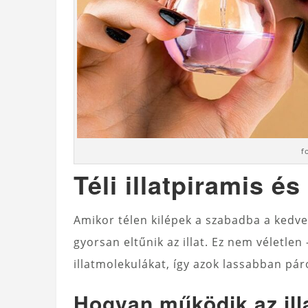
f
Téli illatpiramis é
Amikor télen kilépek a szabadba a kedv
gyorsan eltűnik az illat. Ez nem véletlen 
illatmolekulákat, így azok lassabban pár
Hogyan működik az ill