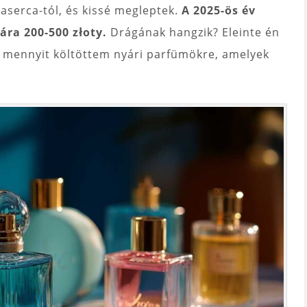
aserca-tól, és kissé megleptek.
A 2025-ös év
ára 200-500 złoty.
Drágának hangzik? Eleinte én
, mennyit költöttem nyári parfümökre, amelyek