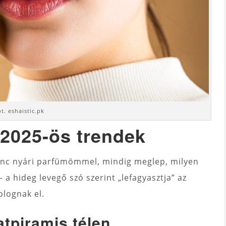
ot. eshaistic.pk
s 2025-ös trendek
enc nyári parfümömmel, mindig meglep, milyen
– a hideg levegő szó szerint „lefagyasztja” az
olognak el.
atpiramis télen