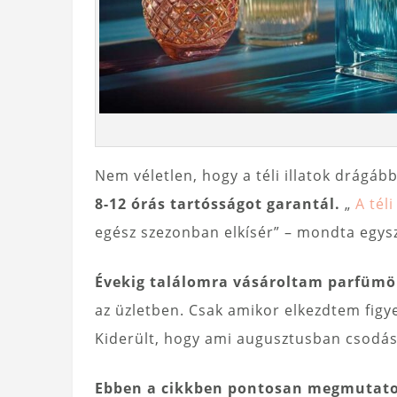
Nem véletlen, hogy a téli illatok drágáb
8-12 órás tartósságot garantál.
„
A téli
egész szezonban elkísér” – mondta egysz
Évekig találomra vásároltam parfümö
az üzletben. Csak amikor elkezdtem figye
Kiderült, hogy ami augusztusban csodás,
Ebben a cikkben pontosan megmutato