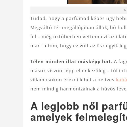
f
Tudod, hogy a parfümöd képes úgy bebur
Megváltó tér megállójában állok, hó hull
fel – még októberben vettem ezt az illat
már tudom, hogy ez volt az ősz egyik le
Télen minden illat másképp hat.
A fag
mások viszont épp ellenkezőleg – túl in
villamosokon érezni lehet a nedves
kabá
nem mindig harmonizálnak a hűvös leve
A legjobb női parfü
amelyek felmelegí