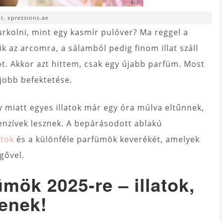
ot. xpressions.ae
kolni, mint egy kasmír pulóver? Ma reggel a
ik az arcomra, a sálamból pedig finom illat száll
ot. Akkor azt hittem, csak egy újabb parfüm. Most
gjobb befektetése.
y miatt egyes illatok már egy óra múlva eltűnnek,
tenzívek lesznek. A bepárásodott ablakú
tok
és a különféle parfümök keverékét, amelyek
gővel.
mök 2025-re – illatok,
tenek!