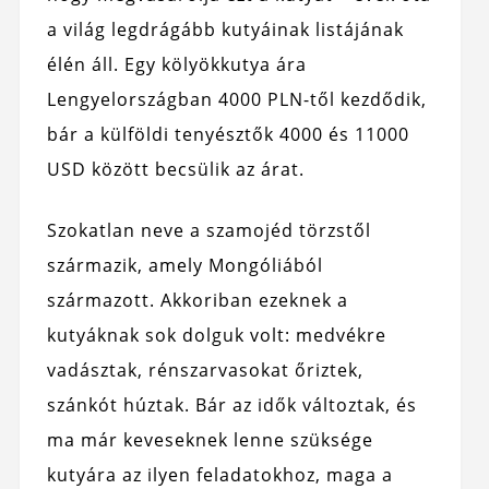
a világ legdrágább kutyáinak listájának
élén áll. Egy kölyökkutya ára
Lengyelországban 4000 PLN-től kezdődik,
bár a külföldi tenyésztők 4000 és 11000
USD között becsülik az árat.
Szokatlan neve a szamojéd törzstől
származik, amely Mongóliából
származott. Akkoriban ezeknek a
kutyáknak sok dolguk volt: medvékre
vadásztak, rénszarvasokat őriztek,
szánkót húztak. Bár az idők változtak, és
ma már keveseknek lenne szüksége
kutyára az ilyen feladatokhoz, maga a