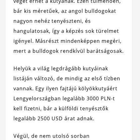
véget érhet a kutyának. Ezen túlmenően,
bár kis méretűek, az angol bulldogokat
nagyon nehéz tenyészteni, és
hangulatosak, így a képzés sok türelmet
igényel. Másrészt mindenképpen megéri,
mert a bulldogok rendkívül barátságosak.
Helyük a világ legdrágább kutyáinak
listáján változó, de mindig az első tízben
vannak. Egy ilyen fajtájú kölyökkutyáért
Lengyelországban legalább 3000 PLN-t
kell fizetni, bár a külföldi tenyésztők
legalább 2500 USD árat adnak.
Végül, de nem utolsó sorban