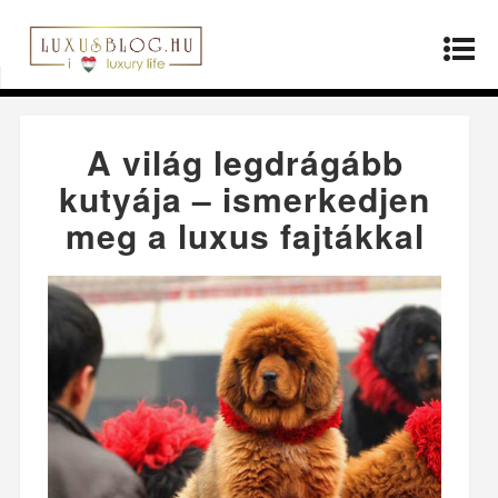
Kezdőlap
»
Életmód
»
A világ legdrágább kutyája
– ismerkedjen meg a luxus fajtákkal
A világ legdrágább
kutyája – ismerkedjen
meg a luxus fajtákkal