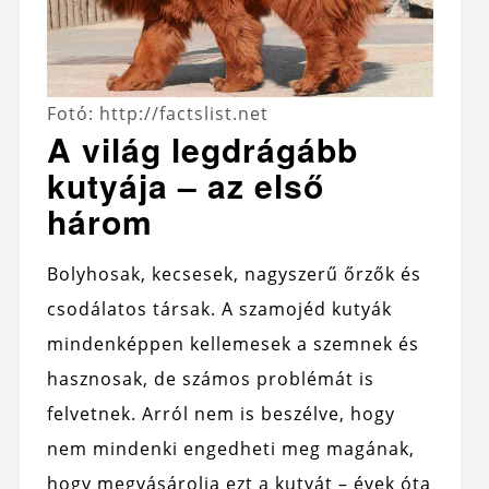
Fotó: http://factslist.net
A világ legdrágább
kutyája – az első
három
Bolyhosak, kecsesek, nagyszerű őrzők és
csodálatos társak. A szamojéd kutyák
mindenképpen kellemesek a szemnek és
hasznosak, de számos problémát is
felvetnek. Arról nem is beszélve, hogy
nem mindenki engedheti meg magának,
hogy megvásárolja ezt a kutyát – évek óta