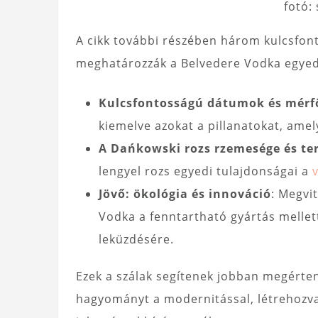
fotó:
A cikk további részében három kulcsfo
meghatározzák a Belvedere Vodka egyed
Kulcsfontosságú dátumok és mérf
kiemelve azokat a pillanatokat, amel
A Dańkowski rozs rzemesége és ter
lengyel rozs egyedi tulajdonságai a
Jövő: ökológia és innováció
: Megvi
Vodka a fenntartható gyártás mellett
leküzdésére.
Ezek a szálak segítenek jobban megérten
hagyományt a modernitással, létrehozva