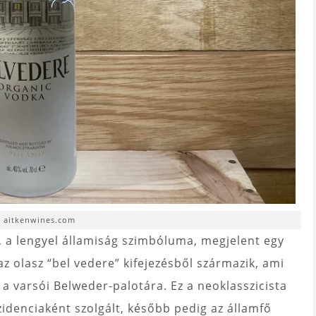
. aitkenwines.com
, a lengyel államiság szimbóluma, megjelent egy
z olasz “bel vedere” kifejezésből származik, ami
al a varsói Belweder-palotára. Ez a neoklasszicista
ezidenciaként szolgált, később pedig az államfő