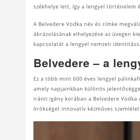
székhelye lett, így a lengyel történelem é
A Belvedere Vodka név és címke megvála
ábrázolásának elhelyezése az üvegen kie
kapcsolatát a lengyel nemzeti identitáss
Belvedere – a leng
Ez a több mint 600 éves lengyel pálink
amely napjainkban különös jelentőséggel
iránti igény korában a Belvedere Vodka 
örökséget innovatív kézműves szemlélett