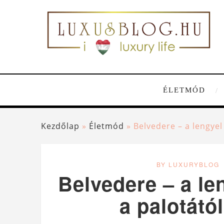
ÉLETMÓD
Kezdőlap
»
Életmód
»
Belvedere – a lengyel
BY LUXURYBLOG
Belvedere – a le
a palotátó