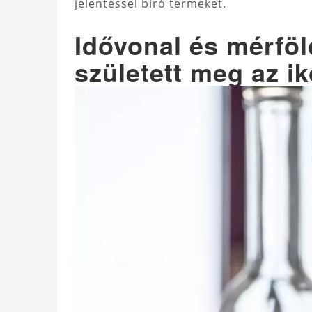
jelentéssel bíró terméket.
Idővonal és mérfö
született meg az i