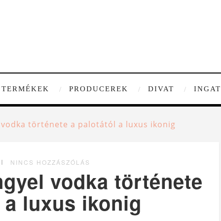
TERMÉKEK
PRODUCEREK
DIVAT
INGA
 vodka története a palotától a luxus ikonig
NINCS HOZZÁSZÓLÁS
ngyel vodka története
l a luxus ikonig