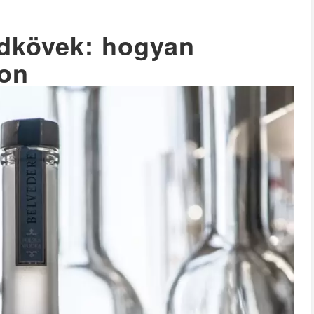
ldkövek: hogyan
kon