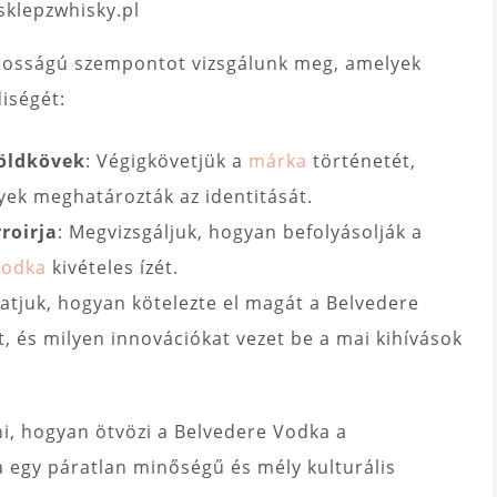
 sklepzwhisky.pl
ntosságú szempontot vizsgálunk meg, amelyek
iségét:
öldkövek
: Végigkövetjük a
márka
történetét,
yek meghatározták az identitását.
roirja
: Megvizsgáljuk, hogyan befolyásolják a
vodka
kivételes ízét.
tatjuk, hogyan kötelezte el magát a Belvedere
, és milyen innovációkat vezet be a mai kihívások
i, hogyan ötvözi a Belvedere Vodka a
 egy páratlan minőségű és mély kulturális