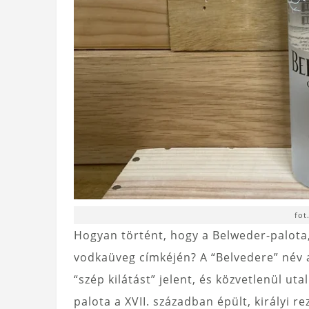
fot
Hogyan történt, hogy a Belweder-palota
vodkaüveg címkéjén? A “Belvedere” név a
“szép kilátást” jelent, és közvetlenül ut
palota a XVII. században épült, királyi r