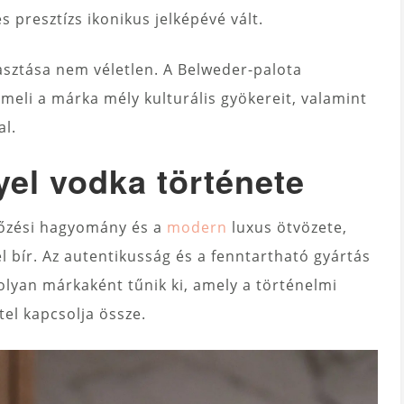
s presztízs ikonikus jelképévé vált.
sztása nem véletlen. A Belweder-palota
meli a márka mély kulturális gyökereit, valamint
al.
yel vodka története
afőzési hagyomány és a
modern
luxus ötvözete,
 bír. Az autentikusság és a fenntartható gyártás
olyan márkaként tűnik ki, amely a történelmi
el kapcsolja össze.