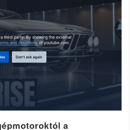
 a third party. By showing the external
erms and conditions
of youtube.com.
deo
Don't ask again
gépmotoroktól a