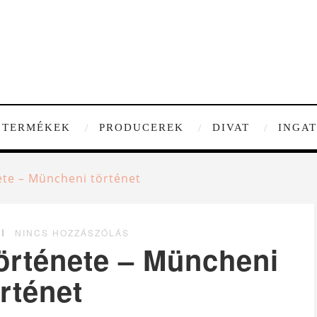
TERMÉKEK
PRODUCEREK
DIVAT
INGA
te – Müncheni történet
NINCS HOZZÁSZÓLÁS
rténete – Müncheni
rténet