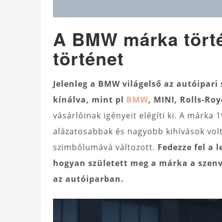
A BMW márka tört
történet
Jelenleg a BMW világelső az autóipar
kínálva, mint pl
BMW
, MINI, Rolls-Ro
vásárlóinak igényeit elégíti ki. A márka 
alázatosabbak és nagyobb kihívások volta
szimbólumává változott.
Fedezze fel a
hogyan született meg a márka a szenve
az autóiparban.