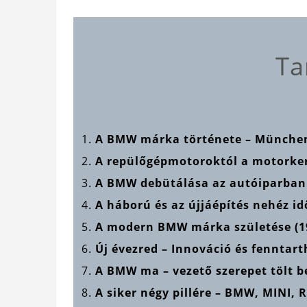
Ta
A BMW márka története – München
A repülőgépmotoroktól a motorker
A BMW debütálása az autóiparban 
A háború és az újjáépítés nehéz id
A modern BMW márka születése (1
Új évezred – Innováció és fenntart
A BMW ma – vezető szerepet tölt b
A siker négy pillére – BMW, MINI,