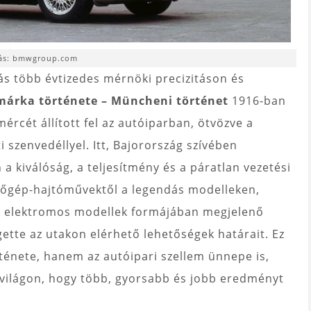
rás: bmwgroup.com
s több évtizedes mérnöki precizitáson és
árka története – Müncheni történet
1916-ban
cét állított fel az autóiparban, ötvözve a
ti szenvedéllyel. Itt, Bajorország szívében
a kiválóság, a teljesítmény és a páratlan vezetési
ülőgép-hajtóművektől a legendás modelleken,
az elektromos modellek formájában megjelenő
tte az utakon elérhető lehetőségek határait. Ez
ténete, hanem az autóipari szellem ünnepe is,
a világon, hogy több, gyorsabb és jobb eredményt