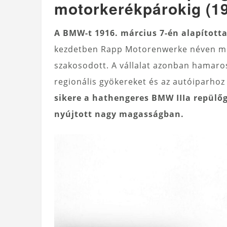
motorkerékpárokig (1
A BMW-t 1916. március 7-én alapított
kezdetben Rapp Motorenwerke néven mű
szakosodott. A vállalat azonban hamaro
regionális gyökereket és az autóiparhoz
sikere a hathengeres BMW IIIa repülőg
nyújtott nagy magasságban.