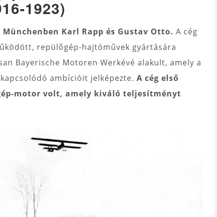
916-1923)
a Münchenben Karl Rapp és Gustav Otto.
A cég
ködött, repülőgép-hajtóművek gyártására
san Bayerische Motoren Werkévé alakult, amely a
 kapcsolódó ambícióit jelképezte.
A cég első
ép-motor volt, amely kiváló teljesítményt