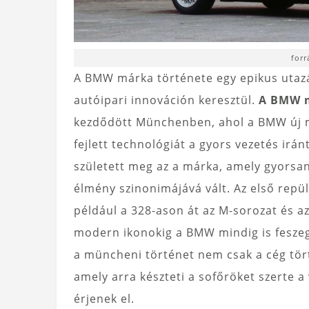
for
A BMW márka története egy epikus utazá
autóipari innováción keresztül.
A BMW m
kezdődött Münchenben, ahol a BMW új mér
fejlett technológiát a gyors vezetés irán
született meg az a márka, amely gyorsan 
élmény szinonimájává vált. Az első rep
például a 328-ason át az M-sorozat és 
modern ikonokig a BMW mindig is feszege
a müncheni történet nem csak a cég tör
amely arra készteti a sofőröket szerte 
érjenek el.