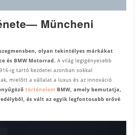
énete
—
Müncheni
i szegmensben, olyan tekintélyes márkákat
yce és BMW Motorrad.
A világ legigényesebb
1916-ig tartó kezdetei azonban sokkal
k, mielőtt a vállalat a luxus és az innováció
 lenyűgöző
történelem
BMW, amely bemutatja,
délyből, és vált az egyik legfontosabb erővé