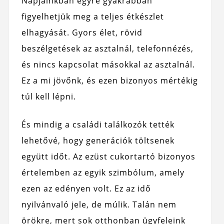
Napjainkban egyre gyakrabban
figyelhetjük meg a teljes étkészlet
elhagyását. Gyors élet, rövid
beszélgetések az asztalnál, telefonnézés,
és nincs kapcsolat másokkal az asztalnál.
Ez a mi jövőnk, és ezen bizonyos mértékig
túl kell lépni.
És mindig a családi találkozók tették
lehetővé, hogy generációk töltsenek
együtt időt. Az ezüst cukortartó bizonyos
értelemben az egyik szimbólum, amely
ezen az edényen volt. Ez az idő
nyilvánvaló jele, de múlik. Talán nem
örökre, mert sok otthonban ügyfeleink