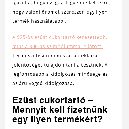
igazolja, hogy ez igaz. Figyelnie kell erre,
hogy valódi örömet szerezzen egy ilyen
termék használatából.
A 925-ös ezüst cukortartó keresettebb,
mint a 800-as szimbólummal ellátott.
Természetesen nem szabad ekkora
jelentőséget tulajdonítani a tesztnek. A
legfontosabb a kidolgozás minősége és
az áru végső kidolgozása.
Ezüst cukortartó –
Mennyit kell fizetnünk
egy ilyen termékért?