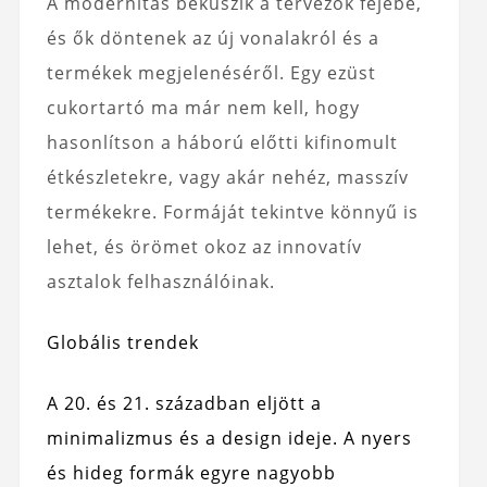
A modernitás bekúszik a tervezők fejébe,
és ők döntenek az új vonalakról és a
termékek megjelenéséről. Egy ezüst
cukortartó ma már nem kell, hogy
hasonlítson a háború előtti kifinomult
étkészletekre, vagy akár nehéz, masszív
termékekre. Formáját tekintve könnyű is
lehet, és örömet okoz az innovatív
asztalok felhasználóinak.
Globális trendek
A 20. és 21. században eljött a
minimalizmus és a design ideje. A nyers
és hideg formák egyre nagyobb