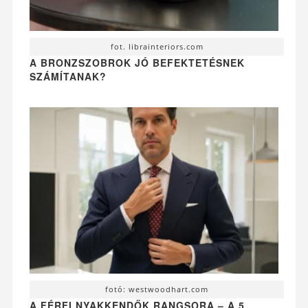
fot. librainteriors.com
A BRONZSZOBROK JÓ BEFEKTETÉSNEK
SZÁMÍTANAK?
fotó: westwoodhart.com
A FÉRFI NYAKKENDŐK RANGSORA – A 5