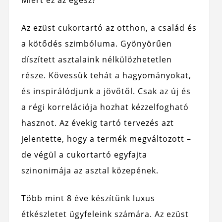
Miért ez az egész?
Az ezüst cukortartó az otthon, a család és
a kötődés szimbóluma. Gyönyörűen
díszített asztalaink nélkülözhetetlen
része. Kövessük tehát a hagyományokat,
és inspirálódjunk a jövőtől. Csak az új és
a régi korrelációja hozhat kézzelfogható
hasznot. Az évekig tartó tervezés azt
jelentette, hogy a termék megváltozott –
de végül a cukortartó egyfajta
szinonimája az asztal közepének.
Több mint 8 éve készítünk luxus
étkészletet ügyfeleink számára. Az ezüst