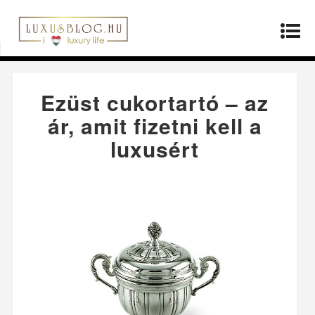
Kezdőlap
»
Termékek
»
Ezüst cukortartó – az ár,
amit fizetni kell a luxusért
Ezüst cukortartó – az
ár, amit fizetni kell a
luxusért