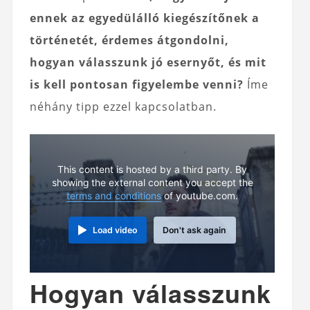
ennek az egyedülálló kiegészítőnek a
történetét, érdemes átgondolni,
hogyan válasszunk jó esernyőt, és mit
is kell pontosan figyelembe venni?
Íme
néhány tipp ezzel kapcsolatban.
This content is hosted by a third party. By
showing the external content you accept the
terms and conditions
of youtube.com.
Load video
Don't ask again
Hogyan válasszunk