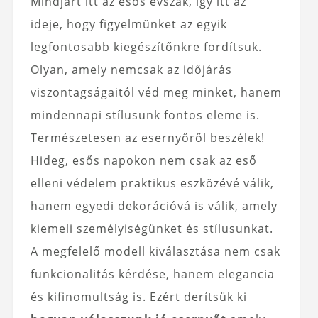
Mindjárt itt az esős évszak, így itt az
ideje, hogy figyelmünket az egyik
legfontosabb kiegészítőnkre fordítsuk.
Olyan, amely nemcsak az időjárás
viszontagságaitól véd meg minket, hanem
mindennapi stílusunk fontos eleme is.
Természetesen az esernyőről beszélek!
Hideg, esős napokon nem csak az eső
elleni védelem praktikus eszközévé válik,
hanem egyedi dekorációvá is válik, amely
kiemeli személyiségünket és stílusunkat.
A megfelelő modell kiválasztása nem csak
funkcionalitás kérdése, hanem elegancia
és kifinomultság is. Ezért derítsük ki