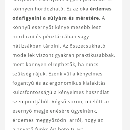
könnyen hordozható. Ez az oka
érdemes
odafigyelni a súlyára és méretére
. A
könnyű esernyőt kényelmesebb lesz
hordozni és pénztárcában vagy
hátizsákban tárolni. Az összecsukható
modellek viszont gyakran praktikusabbak,
mert könnyen elrejthetők, ha nincs
szükség rájuk. Ezenkívül a kényelmes
fogantyú és az ergonomikus kialakítás
kulcsfontosságú a kényelmes használat
szempontjából. Végső soron, mielőtt az
esernyő megjelenésére ügyelnénk,
érdemes meggyőződni arról, hogy az
alapvető funkcióit betölti. Ha