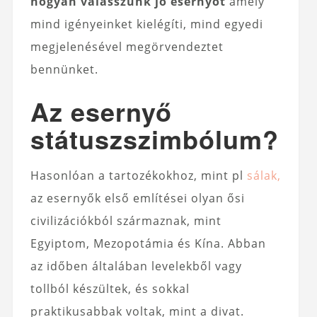
hogyan válasszunk jó esernyőt
amely
mind igényeinket kielégíti, mind egyedi
megjelenésével megörvendeztet
bennünket.
Az esernyő
státuszszimbólum?
Hasonlóan a tartozékokhoz, mint pl
sálak,
az esernyők első említései olyan ősi
civilizációkból származnak, mint
Egyiptom, Mezopotámia és Kína. Abban
az időben általában levelekből vagy
tollból készültek, és sokkal
praktikusabbak voltak, mint a divat.