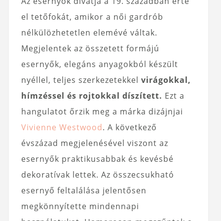
Az esernyők divatja a 19. században érte
el tetőfokát, amikor a női gardrób
nélkülözhetetlen elemévé váltak.
Megjelentek az összetett formájú
esernyők, elegáns anyagokból készült
nyéllel, teljes szerkezetekkel
virágokkal,
hímzéssel és rojtokkal díszített.
Ezt a
hangulatot őrzik meg a márka dizájnjai
Vivienne Westwood
. A következő
évszázad megjelenésével viszont az
esernyők praktikusabbak és kevésbé
dekoratívak lettek. Az összecsukható
esernyő feltalálása jelentősen
megkönnyítette mindennapi