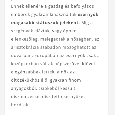
Ennek ellenére a gazdag és befolyásos
emberek gyakran kihasználták
esernyők
magasabb státuszuk jeleként.
Míg a
szegények eláztak, vagy éppen
ellenkezőleg, melegedtek a hőségben, az
arisztokrácia szabadon mozoghatott az
udvarban. Európában az esernyők csak a
középkorban váltak népszerűvé. Idővel
elegánsabbak lettek, a nők az
öltözékükhöz illő, gyakran finom
anyagokból, csipkéből készült,
díszhímzéssel díszített esernyőket
hordtak.