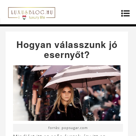
Kezdőlap
»
Termékek
»
Hogyan válasszunk jó
esernyőt?
Hogyan válasszunk jó
esernyőt?
forrás: popsugar.com