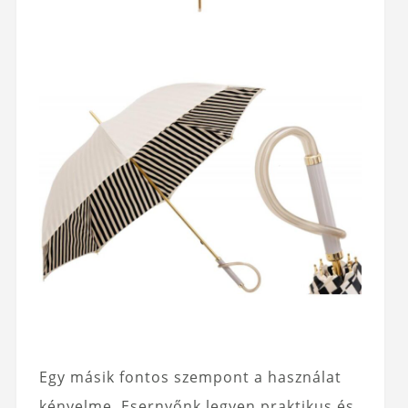
Egy másik fontos szempont a használat
kényelme. Esernyőnk legyen praktikus és