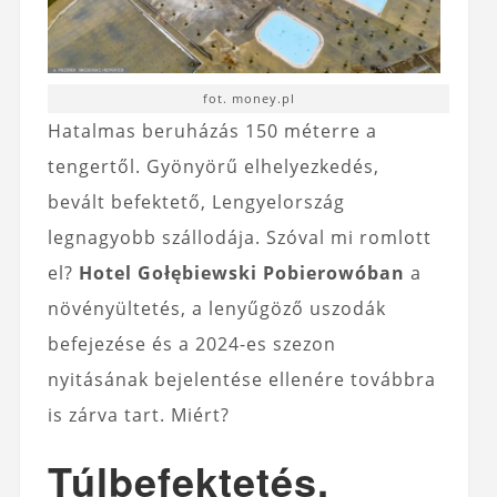
fot. money.pl
Hatalmas beruházás 150 méterre a
tengertől. Gyönyörű elhelyezkedés,
bevált befektető, Lengyelország
legnagyobb szállodája. Szóval mi romlott
el?
Hotel Gołębiewski Pobierowóban
a
növényültetés, a lenyűgöző uszodák
befejezése és a 2024-es szezon
nyitásának bejelentése ellenére továbbra
is zárva tart. Miért?
Túlbefektetés,