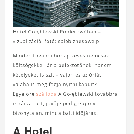
Hotel Gołębiewski Pobierowóban –
vizualizáció, fotó: salebiznesowe.pl
Minden további hónap késés nemcsak
költségekkel jár a befektetőnek, hanem
kételyeket is szít – vajon ez az óriás
valaha is meg fogja nyitni kapuit?
Egyelőre
szálloda
A Gołębiewski továbbra
is zárva tart, jövője pedig éppoly
bizonytalan, mint a balti időjárás.
A Hotel