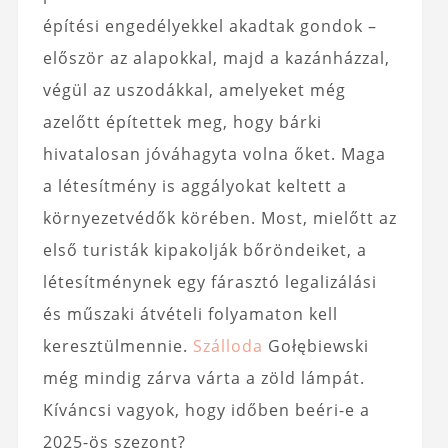
építési engedélyekkel akadtak gondok –
először az alapokkal, majd a kazánházzal,
végül az uszodákkal, amelyeket még
azelőtt építettek meg, hogy bárki
hivatalosan jóváhagyta volna őket. Maga
a létesítmény is aggályokat keltett a
környezetvédők körében. Most, mielőtt az
első turisták kipakolják bőröndeiket, a
létesítménynek egy fárasztó legalizálási
és műszaki átvételi folyamaton kell
keresztülmennie.
Szálloda
Gołębiewski
még mindig zárva várta a zöld lámpát.
Kíváncsi vagyok, hogy időben beéri-e a
2025-ös szezont?