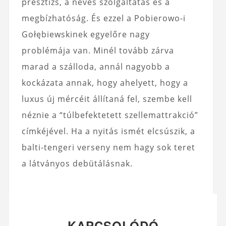
presztízs, a neves szolgáltatás és a
megbízhatóság. És ezzel a Pobierowo-i
Gołębiewskinek egyelőre nagy
problémája van. Minél tovább zárva
marad a szálloda, annál nagyobb a
kockázata annak, hogy ahelyett, hogy a
luxus új mércéit állítaná fel, szembe kell
néznie a “túlbefektetett szellemattrakció”
címkéjével. Ha a nyitás ismét elcsúszik, a
balti-tengeri verseny nem hagy sok teret
a látványos debütálásnak.
KAPCSOLÓDÓ