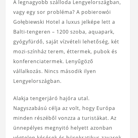
A legnagyobb szálloda Lengyelországban,
vagy egy sor probléma? A pobierowói
Gołębiewski Hotel a luxus jelképe lett a
Balti-tengeren – 1200 szoba, aquapark,
gyógyfürdő, saját vízvételi lehetőség, két
mozi-színház terem, éttermek, pubok és
konferenciatermek. Lenyűgöző
vállalkozás. Nincs második ilyen
Lengyelországban.
Alakja tengerjáró hajóra utal.
Nagyszabású célja az volt, hogy Európa
minden részéből vonzza a turistákat. Az
ünnepélyes megnyitó helyett azonban
végtelen késések és bürokratikus zavarok