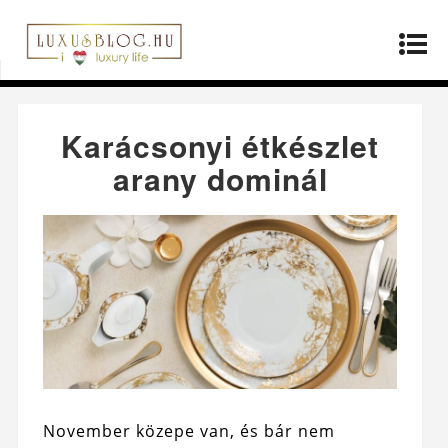
Kezdőlap
»
Életmód
»
Karácsonyi étkészlet arany
dominál
Karácsonyi étkészlet
arany dominál
November közepe van, és bár nem