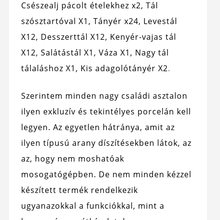
Csészealj pácolt ételekhez x2, Tál
szósztartóval X1, Tányér x24, Levestál
X12, Desszerttál X12, Kenyér-vajas tál
X12, Salátástál X1, Váza X1, Nagy tál
tálaláshoz X1, Kis adagolótányér X2
.
Szerintem minden nagy családi asztalon
ilyen exkluzív és tekintélyes porcelán kell
legyen. Az egyetlen hátránya, amit az
ilyen típusú arany díszítésekben látok, az
az, hogy nem moshatóak
mosogatógépben. De nem minden kézzel
készített termék rendelkezik
ugyanazokkal a funkciókkal, mint a