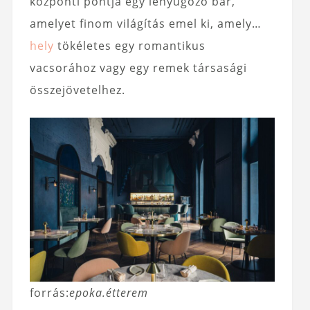
központi pontja egy lenyűgöző bár,
amelyet finom világítás emel ki, amely…
hely
tökéletes egy romantikus
vacsorához vagy egy remek társasági
összejövetelhez.
forrás:
epoka.étterem