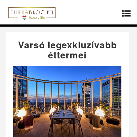
Kezdőlap
»
Életmód
»
Varsó legexkluzívabb
éttermei
Varsó legexkluzívabb
éttermei