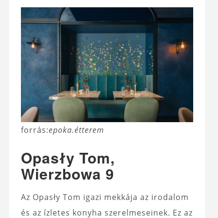
forrás:
epoka.étterem
Opasły Tom,
Wierzbowa 9
Az Opasły Tom igazi mekkája az irodalom
és az ízletes konyha szerelmeseinek. Ez az