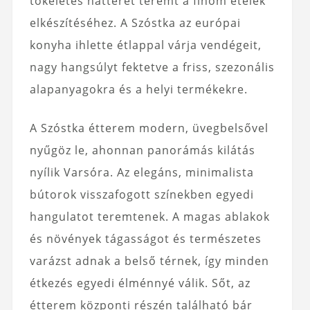
tökéletes hátteret teremt a finom ételek
elkészítéséhez. A Szóstka az európai
konyha ihlette étlappal várja vendégeit,
nagy hangsúlyt fektetve a friss, szezonális
alapanyagokra és a helyi termékekre.
A Szóstka étterem modern, üvegbelsővel
nyűgöz le, ahonnan panorámás kilátás
nyílik Varsóra. Az elegáns, minimalista
bútorok visszafogott színekben egyedi
hangulatot teremtenek. A magas ablakok
és növények tágasságot és természetes
varázst adnak a belső térnek, így minden
étkezés egyedi élménnyé válik. Sőt, az
étterem központi részén található bár