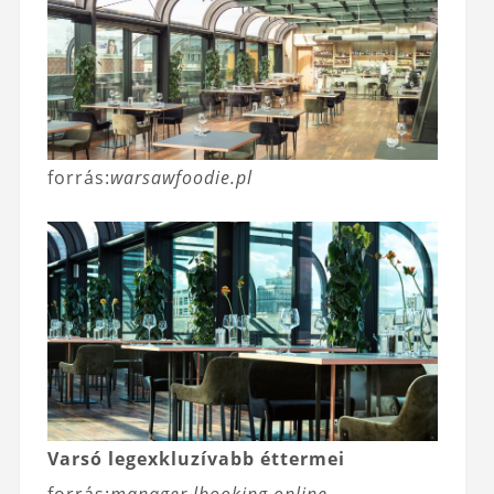
forrás:
warsawfoodie.pl
Varsó legexkluzívabb éttermei