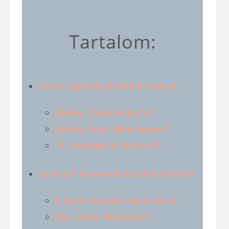
Tartalom:
Varsó legexkluzívabb éttermei
Epoka, Ossolińskich 3
Opasły Tom, Wierzbowa 9
13. koncepció
,
Bracka 9
Exkluzív éttermek Varsó háztetőin
A tető
,
Crowne Plaza Varsó
Hat, Hotel Warszawa