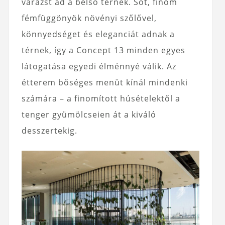
varázst ad a belső térnek. Sőt, finom
fémfüggönyök növényi szőlővel,
könnyedséget és eleganciát adnak a
térnek, így a Concept 13 minden egyes
látogatása egyedi élménnyé válik. Az
étterem bőséges menüt kínál mindenki
számára – a finomított húsételektől a
tenger gyümölcseien át a kiváló
desszertekig.