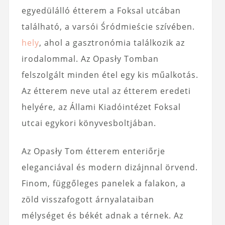
egyedülálló étterem a Foksal utcában
található, a varsói Śródmieście szívében.
hely
, ahol a gasztronómia találkozik az
irodalommal. Az Opasły Tomban
felszolgált minden étel egy kis műalkotás.
Az étterem neve utal az étterem eredeti
helyére, az Állami Kiadóintézet Foksal
utcai egykori könyvesboltjában.
Az Opasły Tom étterem enteriőrje
eleganciával és modern dizájnnal örvend.
Finom, függőleges panelek a falakon, a
zöld visszafogott árnyalataiban
mélységet és békét adnak a térnek. Az