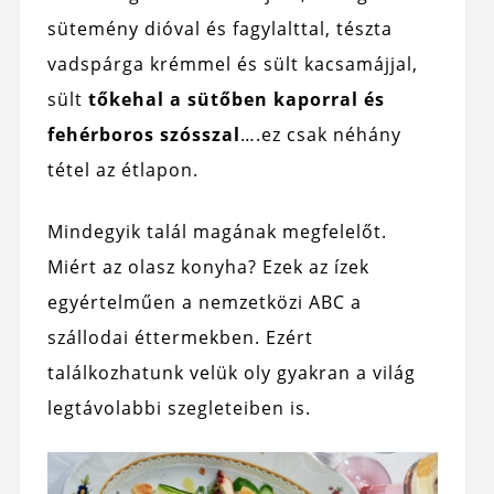
sütemény dióval és fagylalttal, tészta
vadspárga krémmel és sült kacsamájjal,
sült
tőkehal a sütőben kaporral és
fehérboros szósszal
….ez csak néhány
tétel az étlapon.
Mindegyik talál magának megfelelőt.
Miért az olasz konyha? Ezek az ízek
egyértelműen a nemzetközi ABC a
szállodai éttermekben. Ezért
találkozhatunk velük oly gyakran a világ
legtávolabbi szegleteiben is.