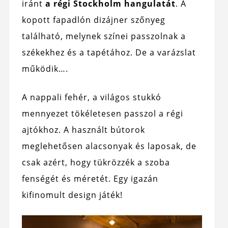
iránt
a régi Stockholm hangulatát
. A
kopott fapadlón dizájner szőnyeg
található, melynek színei passzolnak a
székekhez és a tapétához. De a varázslat
működik….
A nappali fehér, a világos stukkó
mennyezet tökéletesen passzol a régi
ajtókhoz. A használt bútorok
meglehetősen alacsonyak és laposak, de
csak azért, hogy tükrözzék a szoba
fenségét és méretét. Egy igazán
kifinomult design játék!