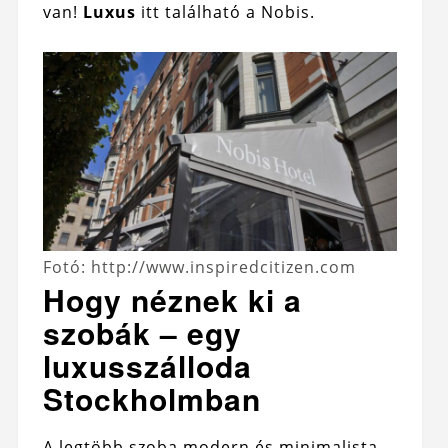
van!
Luxus
itt található a Nobis.
Fotó: http://www.inspiredcitizen.com
Hogy néznek ki a
szobák – egy
luxusszálloda
Stockholmban
A legtöbb szoba modern és minimalista