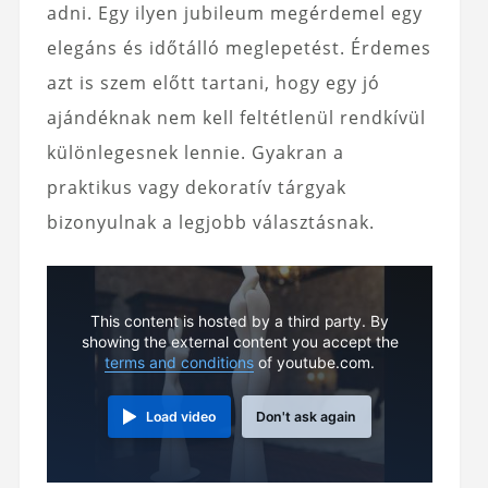
adni. Egy ilyen jubileum megérdemel egy
elegáns és időtálló meglepetést. Érdemes
azt is szem előtt tartani, hogy egy jó
ajándéknak nem kell feltétlenül rendkívül
különlegesnek lennie. Gyakran a
praktikus vagy dekoratív tárgyak
bizonyulnak a legjobb választásnak.
This content is hosted by a third party. By
showing the external content you accept the
terms and conditions
of youtube.com.
Load video
Don't ask again