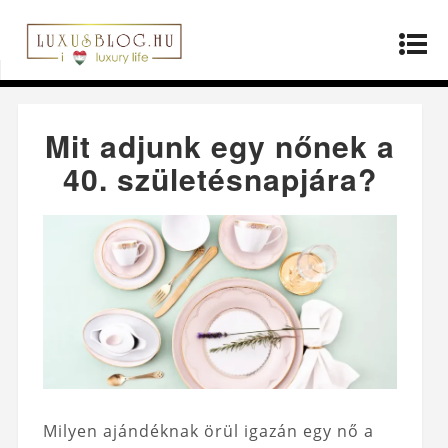
Kezdőlap
»
Életmód
»
Mit adjunk egy nőnek a 40.
születésnapjára?
Mit adjunk egy nőnek a
40. születésnapjára?
Milyen ajándéknak örül igazán egy nő a