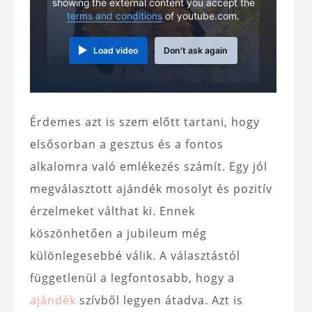
showing the external content you accept the
terms and conditions
of youtube.com.
Load video
Don't ask again
Érdemes azt is szem előtt tartani, hogy
elsősorban a gesztus és a fontos
alkalomra való emlékezés számít. Egy jól
megválasztott ajándék mosolyt és pozitív
érzelmeket válthat ki. Ennek
köszönhetően a jubileum még
különlegesebbé válik. A választástól
függetlenül a legfontosabb, hogy a
ajándék
szívből legyen átadva. Azt is