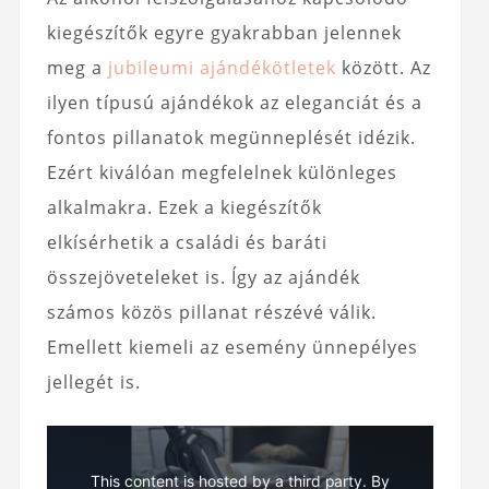
kiegészítők egyre gyakrabban jelennek
meg a
jubileumi ajándékötletek
között. Az
ilyen típusú ajándékok az eleganciát és a
fontos pillanatok megünneplését idézik.
Ezért kiválóan megfelelnek különleges
alkalmakra. Ezek a kiegészítők
elkísérhetik a családi és baráti
összejöveteleket is. Így az ajándék
számos közös pillanat részévé válik.
Emellett kiemeli az esemény ünnepélyes
jellegét is.
This content is hosted by a third party. By