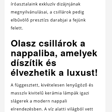
íróasztalaink exkluzív dizájnjának
megnyilvánulásai, a csillárok pedig
elbűvölő presztízs darabjai a fejünk
felett.
Olasz csillárok a
nappaliba, amelyek
díszítik és
élvezhetik a luxust!
A függesztett, kivételesen lenyűgöző és
masszív kivitelű kerámia lámpák igazi
slágerek a modern nappali
elrendezésben. A víz alatti világból vett