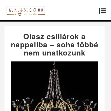
Kezdőlap
»
Termékek
»
Olasz csillárok a
nappaliba – soha többé nem unatkozunk
Olasz csillárok a
nappaliba – soha többé
nem unatkozunk