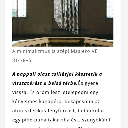
A minimalizmus is szép! Masiero VE
814/8+5
A nappali olasz csillárjai késztetik a
visszatérést a belső térbe.
És gyere
vissza. És öröm lesz letelepedni egy
kényelmes kanapéra, bekapcsolni az
atmoszférikus fényforrást, beburkolni
egy pihe-puha takaróba és… szunyókálni