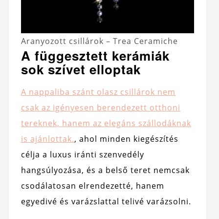
Aranyozott csillárok – Trea Ceramiche
A függesztett kerámiák
sok szívet elloptak
A nappaliba szánt olasz csillárok nem
csak az igényesen berendezett otthoni
tereknek, hanem az elegáns szállodáknak
is ajánlottak.
, ahol minden kiegészítés
célja a luxus iránti szenvedély
hangsúlyozása, és a belső teret nemcsak
csodálatosan elrendezetté, hanem
egyedivé és varázslattal telivé varázsolni.