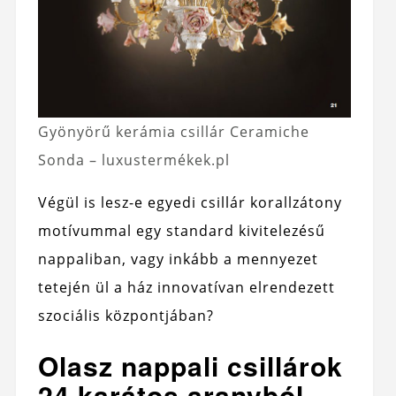
Gyönyörű kerámia csillár Ceramiche
Sonda – luxustermékek.pl
Végül is lesz-e egyedi csillár korallzátony
motívummal egy standard kivitelezésű
nappaliban, vagy inkább a mennyezet
tetején ül a ház innovatívan elrendezett
szociális központjában?
Olasz nappali csillárok
24 karátos aranyból