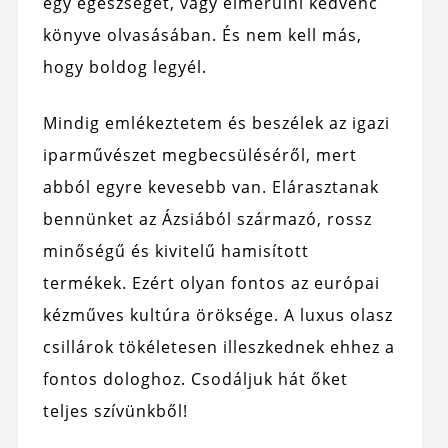
egy egészséget, vagy elmerülni kedvenc
könyve olvasásában. És nem kell más,
hogy boldog legyél.
Mindig emlékeztetem és beszélek az igazi
iparművészet megbecsüléséről, mert
abból egyre kevesebb van. Elárasztanak
bennünket az Ázsiából származó, rossz
minőségű és kivitelű hamisított
termékek. Ezért olyan fontos az európai
kézműves kultúra öröksége. A luxus olasz
csillárok tökéletesen illeszkednek ehhez a
fontos dologhoz. Csodáljuk hát őket
teljes szívünkből!