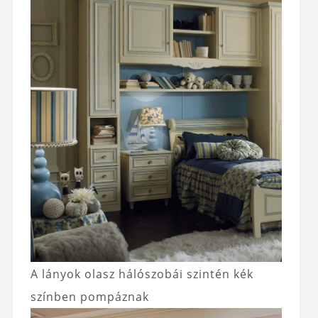
A lányok olasz hálószobái szintén kék
színben pompáznak