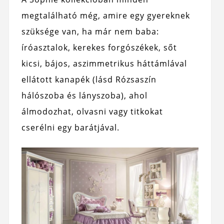
megtalálható még, amire egy gyereknek
szüksége van, ha már nem baba:
íróasztalok, kerekes forgószékek, sőt
kicsi, bájos, aszimmetrikus háttámlával
ellátott kanapék (lásd Rózsaszín
hálószoba és lányszoba), ahol
álmodozhat, olvasni vagy titkokat
cserélni egy barátjával.