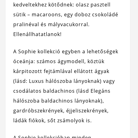
kedveltekhez kötődnek: olasz pasztell
sütik – macaroons, egy doboz csokoládé
pralinéval és mályvacukorral.
Ellenállhatatlanok!
A Sophie kollekció egyben a lehetőségek
óceánja: számos ágymodell, köztük
kárpitozott fejtámlával ellátott ágyak
(lásd: Luxus hálószoba lányoknak) vagy
csodálatos baldachinos (lásd Elegáns
hálószoba baldachinos lányoknak),
gardróbszekrények, éjjeliszekrények,
ládák fiókok, sőt zsámolyok is.
A Sophie kollekcióban minden