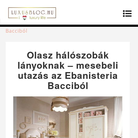
Kezdőlap
»
Termékek
»
Olasz hálószobák
lányoknak – mesebeli utazás az Ebanisteria
Bacciból
Olasz hálószobák
lányoknak – mesebeli
utazás az Ebanisteria
Bacciból