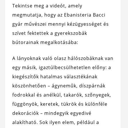
Tekintse meg a videót, amely
megmutatja, hogy az Ebanisteria Bacci
gyár művészei mennyi kézügyességet és
szívet fektettek a gyerekszobák
bútorainak megalkotásába:
A lányoknak való olasz hálószobáknak van
egy másik, igaz
túlbecsülhetetlen előny: a
kiegészítők hatalmas választékának
köszönhetően – ágyneműk, díszpárnák
fodrokkal és anélkül, takarók, szőnyegek,
függönyök, keretek, tükrök és különféle
dekorációk – mindegyik egyedivé
alakítható. Sok ilyen elem, például a