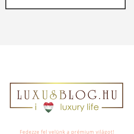
Fedezze fel velünk a prémium világot!