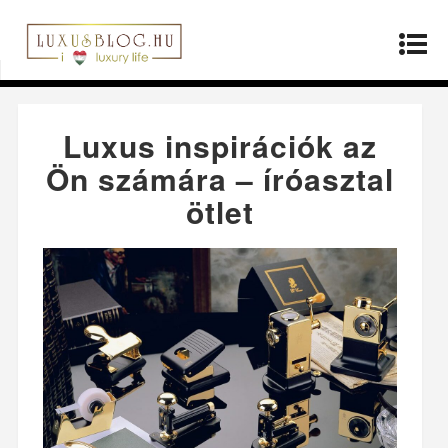
Kezdőlap
»
Életmód
»
Luxus inspirációk az Ön
számára – íróasztal ötlet
Luxus inspirációk az
Ön számára – íróasztal
ötlet