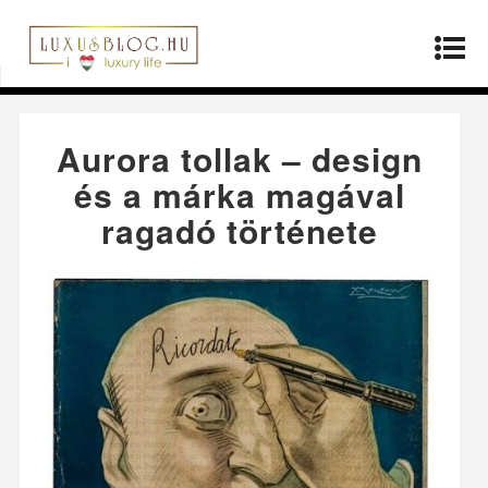
Kezdőlap
»
Producerek
»
Aurora tollak – design
és a márka magával ragadó története
Aurora tollak – design
és a márka magával
ragadó története