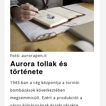
Fotó: aurorapen.it
Aurora tollak és
története
1943-ban a cég központja a torinói
bombázások következtében
megsemmisült. Ezért a produkciót a
város külvárosának északi részére