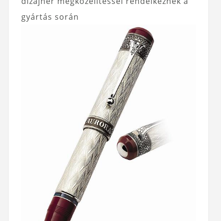
dizájner megközelítéssel rendelkeznek a
gyártás során