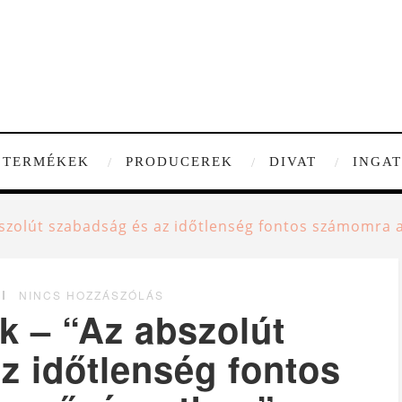
TERMÉKEK
PRODUCEREK
DIVAT
INGA
bszolút szabadság és az időtlenség fontos számomra
NINCS HOZZÁSZÓLÁS
k – “Az abszolút
z időtlenség fontos