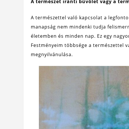
A természet iránti bűvölet vagy a ter
A természettel való kapcsolat a legfont
manapság nem mindenki tudja felismern
életemben és minden nap. Ez egy nagyon
Festményeim többsége a természettel v
megnyilvánulása.