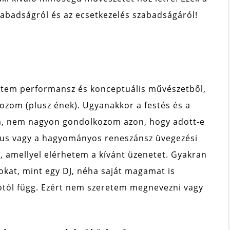
zabadságról és az ecsetkezelés szabadságáról!
tem performansz és konceptuális művészetből,
lkozom (plusz ének). Ugyanakkor a festés és a
em, nem nagyon gondolkozom azon, hogy adott-e
etikus vagy a hagyományos reneszánsz üvegezési
d, amellyel elérhetem a kívánt üzenetet. Gyakran
okat, mint egy DJ, néha saját magamat is
ótól függ. Ezért nem szeretem megnevezni vagy