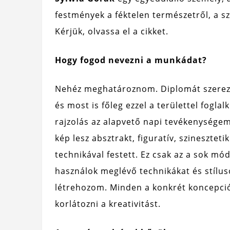
festmények a féktelen természetről, a s
Kérjük, olvassa el a cikket.
Hogy fogod nevezni a munkádat?
Nehéz meghatároznom. Diplomát szerez
és most is főleg ezzel a területtel fogla
rajzolás az alapvető napi tevékenység
kép lesz absztrakt, figuratív, szineszt
technikával festett. Ez csak az a sok mó
használok meglévő technikákat és stílus
létrehozom. Minden a konkrét koncepci
korlátozni a kreativitást.