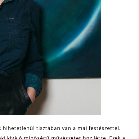
 hihetetlenül tisztában van a mai festészettel.
ki kiváló minőségű művészetet hoz létre. Ezek a