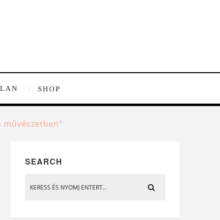
TLAN
SHOP
 a művészetben”
SEARCH