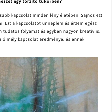
mészet egy torzító tükörben?
osabb kapcsolat minden lény életében. Sajnos ezt
i. Ezt a kapcsolatot ünneplem és érzem egész
 tudatos folyamat és egyben nagyon kreatív is.
aló mély kapcsolat eredménye, és ennek