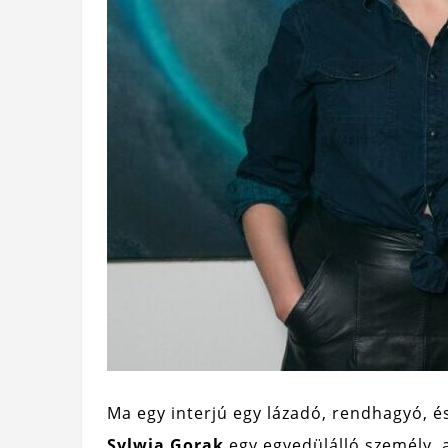
Ma egy interjú egy lázadó, rendhagyó, és
Sylwia Gorak
egy egyedülálló személy, a