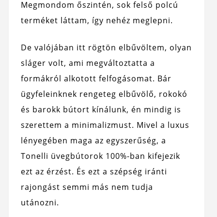
Megmondom őszintén, sok felső polcú
terméket láttam, így nehéz meglepni.
De valójában itt rögtön elbűvöltem, olyan
sláger volt, ami megváltoztatta a
formákról alkotott felfogásomat. Bár
ügyfeleinknek rengeteg elbűvölő, rokokó
és barokk bútort kínálunk, én mindig is
szerettem a minimalizmust. Mivel a luxus
lényegében maga az egyszerűség, a
Tonelli üvegbútorok 100%-ban kifejezik
ezt az érzést. És ezt a szépség iránti
rajongást semmi más nem tudja
utánozni.