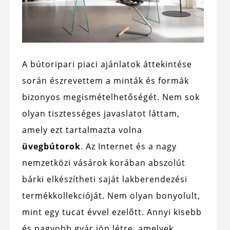
A bútoripari piaci ajánlatok áttekintése
során észrevettem a minták és formák
bizonyos megismételhetőségét. Nem sok
olyan tisztességes javaslatot láttam,
amely ezt tartalmazta volna
üvegbútorok
. Az Internet és a nagy
nemzetközi vásárok korában abszolút
bárki elkészítheti saját lakberendezési
termékkollekcióját. Nem olyan bonyolult,
mint egy tucat évvel ezelőtt. Annyi kisebb
és nagyobb gyár jön létre, amelyek