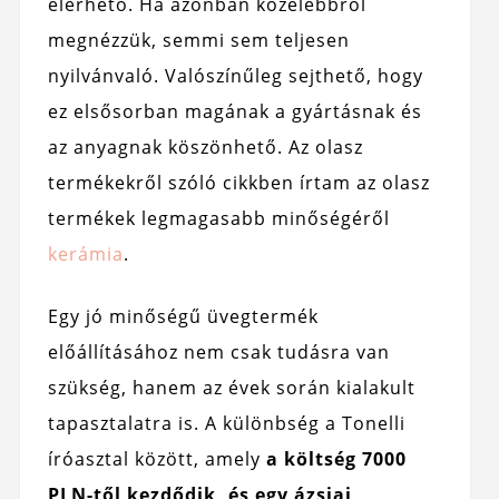
elérhető. Ha azonban közelebbről
megnézzük, semmi sem teljesen
nyilvánvaló. Valószínűleg sejthető, hogy
ez elsősorban magának a gyártásnak és
az anyagnak köszönhető. Az olasz
termékekről szóló cikkben írtam az olasz
termékek legmagasabb minőségéről
kerámia
.
Egy jó minőségű üvegtermék
előállításához nem csak tudásra van
szükség, hanem az évek során kialakult
tapasztalatra is. A különbség a Tonelli
íróasztal között, amely
a költség 7000
PLN-től kezdődik, és egy ázsiai