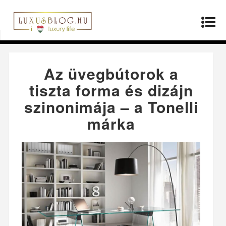
Kezdőlap
»
Producerek
»
Az üvegbútorok a tiszta
forma és dizájn szinonimája – a Tonelli márka
Az üvegbútorok a
tiszta forma és dizájn
szinonimája – a Tonelli
márka