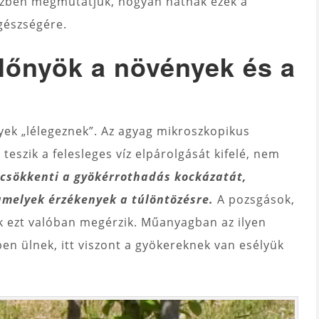
szben megmutatjuk, hogyan hatnak ezek a
gészségére.
lőnyök a növények és a
yek „lélegeznek”. Az agyag mikroszkopikus
teszik a felesleges víz elpárolgását kifelé, nem
 csökkenti a gyökérrothadás kockázatát,
amelyek érzékenyek a túlöntözésre.
A pozsgások,
k ezt valóban megérzik. Műanyagban az ilyen
n ülnek, itt viszont a gyökereknek van esélyük