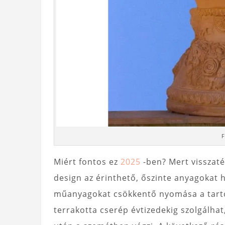
F
Miért fontos ez
2025
-ben? Mert visszaté
design az érinthető, őszinte anyagokat h
műanyagokat csökkentő nyomása a tartós 
terrakotta cserép évtizedekig szolgálha