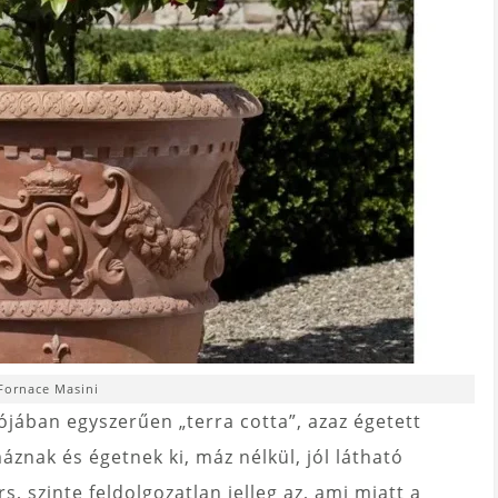
Fornace Masini
ójában egyszerűen „terra cotta”, azaz égetett
znak és égetnek ki, máz nélkül, jól látható
, szinte feldolgozatlan jelleg az, ami miatt a