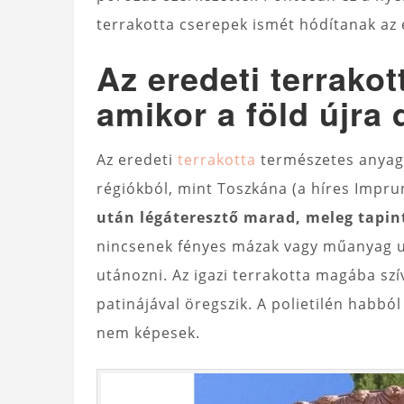
terrakotta cserepek ismét hódítanak az
Az eredeti terrakot
amikor a föld újra 
Az eredeti
terrakotta
természetes anyag,
régiókból, mint Toszkána (a híres Impr
után légáteresztő marad, meleg tapin
nincsenek fényes mázak vagy műanyag u
utánozni. Az igazi terrakotta magába szívj
patinájával öregszik. A polietilén habbó
nem képesek.