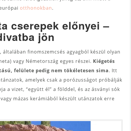
 európai
otthonokban
.
ta cserepek előnyei –
divatba jön
 általában finomszemcsés agyagból készül olyan
uneta) vagy Németország egyes részei.
Kiégetés
tású, felülete pedig nem tökéletesen sima
. Itt
tánzatok, amelyek csak a porózusságot próbálják
a a vizet, “együtt él” a földdel, és az ásványi sók
l vagy mázas kerámiából készült utánzatok erre