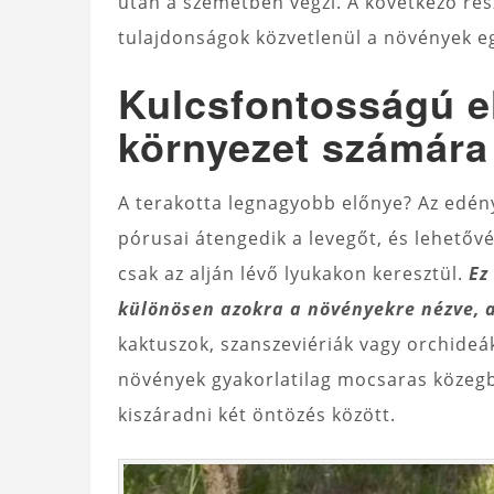
után a szemétben végzi. A következő ré
tulajdonságok közvetlenül a növények e
Kulcsfontosságú e
környezet számára
A terakotta legnagyobb előnye? Az edén
pórusai átengedik a levegőt, és lehetővé 
csak az alján lévő lyukakon keresztül.
Ez
különösen azokra a növényekre nézve, 
kaktuszok, szanszeviériák vagy orchideá
növények gyakorlatilag mocsaras közegbe
kiszáradni két öntözés között.