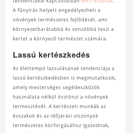
tendenciával kapcsolatban
kerti kályhák
.
A fűnyírás helyett engedélyezheti a
növények természetes fejlődését, ami
környezetbarátabbá és vonzóbbá teszi a
kertet a környező természet számára.
Lassú kertészkedés
Az élettempó lassulásának tendenciája a
lassú kertészkedésben is megmutatkozik,
amely mesterséges segédeszközök
használata nélkül ösztönzi a növények
termesztését. A kertészeti munkák az
évszakok és az időjárási viszonyok
természetes körforgásához igazodnak,