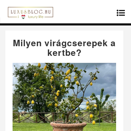
Kezdőlap
»
Életmód
»
Milyen virágcserepek a
kertbe?
Milyen virágcserepek a
kertbe?