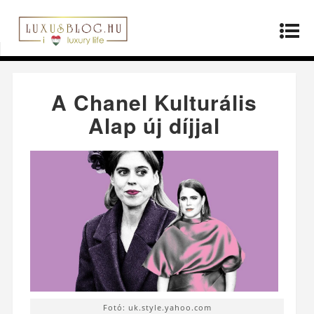
Kezdőlap
»
Divat
»
A Chanel Kulturális Alap új
díjjal
A Chanel Kulturális
Alap új díjjal
Fotó: uk.style.yahoo.com