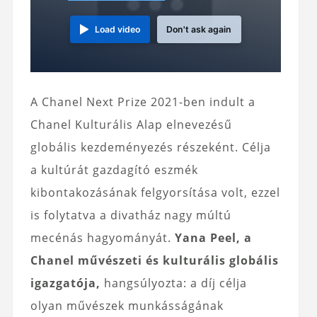
Load video
Don't ask again
A Chanel Next Prize 2021-ben indult a
Chanel Kulturális Alap elnevezésű
globális kezdeményezés részeként. Célja
a kultúrát gazdagító eszmék
kibontakozásának felgyorsítása volt, ezzel
is folytatva a divatház nagy múltú
mecénás hagyományát.
Yana Peel, a
Chanel művészeti és kulturális globális
igazgatója,
hangsúlyozta: a díj célja
olyan művészek munkásságának