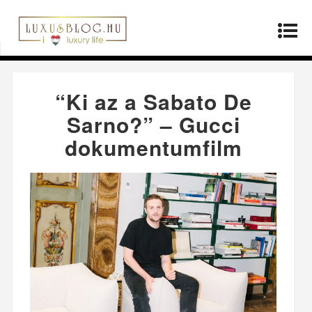
Kezdőlap
»
Divat
»
“Ki az a Sabato De Sarno?” –
Gucci dokumentumfilm
“Ki az a Sabato De
Sarno?” – Gucci
dokumentumfilm