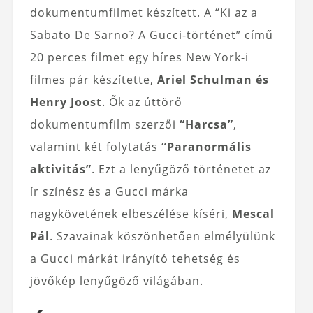
dokumentumfilmet készített. A “Ki az a
Sabato De Sarno? A Gucci-történet” című
20 perces filmet egy híres New York-i
filmes pár készítette,
Ariel Schulman és
Henry Joost
. Ők az úttörő
dokumentumfilm szerzői
“Harcsa”
,
valamint két folytatás
“Paranormális
aktivitás”
. Ezt a lenyűgöző történetet az
ír színész és a Gucci márka
nagykövetének elbeszélése kíséri,
Mescal
Pál
. Szavainak köszönhetően elmélyülünk
a Gucci márkát irányító tehetség és
jövőkép lenyűgöző világában.