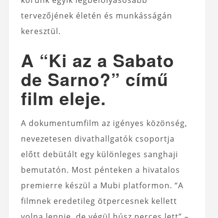
korunk egyik legbefolyásosabb
tervezőjének életén és munkásságán
keresztül.
A “Ki az a Sabato
de Sarno?” című
film eleje.
A dokumentumfilm az igényes közönség,
nevezetesen divathallgatók csoportja
előtt debütált egy különleges sanghaji
bemutatón. Most pénteken a hivatalos
premierre készül a Mubi platformon. “A
filmnek eredetileg ötpercesnek kellett
volna lennie, de végül húsz perces lett” –