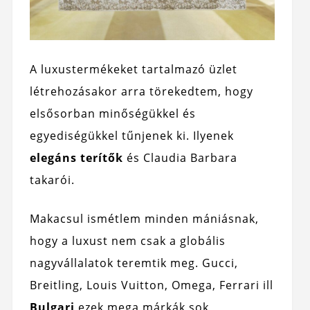
A luxustermékeket tartalmazó üzlet
létrehozásakor arra törekedtem, hogy
elsősorban minőségükkel és
egyediségükkel tűnjenek ki. Ilyenek
elegáns terítők
és Claudia Barbara
takarói.
Makacsul ismétlem minden mániásnak,
hogy a luxust nem csak a globális
nagyvállalatok teremtik meg. Gucci,
Breitling, Louis Vuitton, Omega, Ferrari ill
Bulgari
ezek mega márkák sok