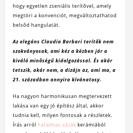
hogy egyetlen zseniális terítővel, amely
megtöri a konvenciót, megváltoztathatod
belsőd hangulatát.
Az elegáns Claudia Barbari terítők nem
szokványosak, ami kéz a kézben jár a
kiváló minőségű kidolgozással. És akár
tetszik, akár nem, a dizájn az, ami ma, a
21. században annyira kívánatos
y.
Ha nagyon harmonikusan megtervezett
lakása van egy jó építész által, akkor
tudnia kell, milyen fontosak a részletek.
Írás arról
hatalmas vázák
kerámiából