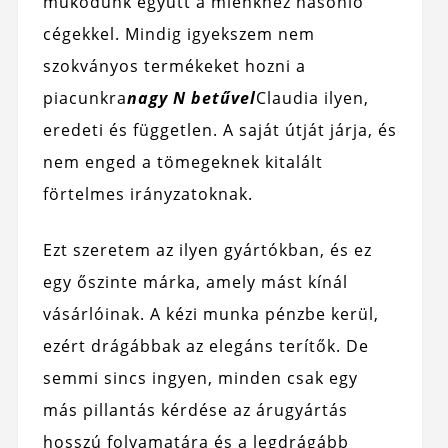
működünk együtt a miénkhez hasonló
cégekkel. Mindig igyekszem nem
szokványos termékeket hozni a
piacunkra
nagy N betűvel
Claudia ilyen,
eredeti és független. A saját útját járja, és
nem enged a tömegeknek kitalált
förtelmes irányzatoknak.
Ezt szeretem az ilyen gyártókban, és ez
egy őszinte márka, amely mást kínál
vásárlóinak. A kézi munka pénzbe kerül,
ezért drágábbak az elegáns terítők. De
semmi sincs ingyen, minden csak egy
más pillantás kérdése az árugyártás
hosszú folyamatára és a legdrágább