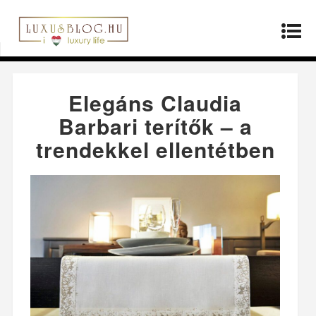
Kezdőlap
»
Producerek
»
Elegáns Claudia
Barbari terítők – a trendekkel ellentétben
Elegáns Claudia
Barbari terítők – a
trendekkel ellentétben