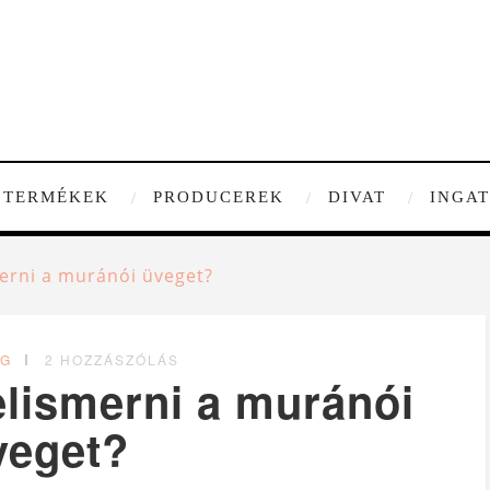
TERMÉKEK
PRODUCEREK
DIVAT
INGA
erni a muránói üveget?
OG
2 HOZZÁSZÓLÁS
elismerni a muránói
veget?