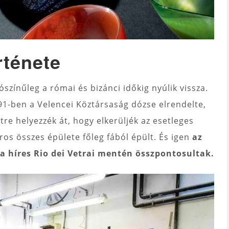
rténete
színűleg a római és bizánci időkig nyúlik vissza.
91-ben a Velencei Köztársaság dózse elrendelte,
re helyezzék át, hogy elkerüljék az esetleges
ros összes épülete főleg fából épült. És igen
az
a híres Rio dei Vetrai mentén összpontosultak.