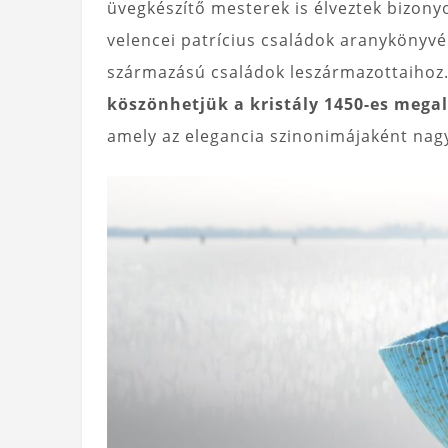
üvegkészítő mesterek is élveztek bizony
velencei patrícius családok aranykönyv
származású családok leszármazottaihoz.
köszönhetjük a kristály 1450-es mega
amely az elegancia szinonimájaként nagy