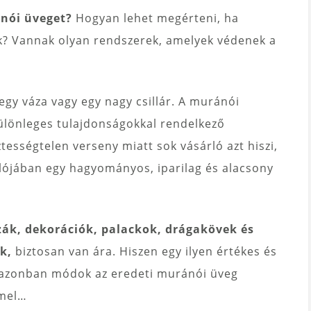
ánói üveget?
Hogyan lehet megérteni, ha
k? Vannak olyan rendszerek, amelyek védenek a
egy váza vagy egy nagy csillár. A muránói
ülönleges tulajdonságokkal rendelkező
tességtelen verseny miatt sok vásárló azt hiszi,
valójában egy hagyományos, iparilag és alacsony
ák, dekorációk, palackok, drágakövek és
k,
biztosan van ára. Hiszen egy ilyen értékes és
k azonban módok az eredeti muránói üveg
mmel…