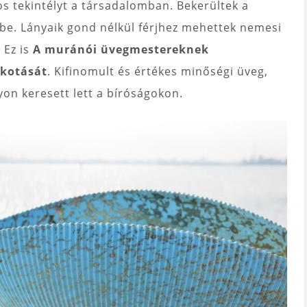
os tekintélyt a társadalomban. Bekerültek a
ébe. Lányaik gond nélkül férjhez mehettek nemesi
 Ez is
A muránói üvegmestereknek
lkotását
. Kifinomult és értékes minőségi üveg,
on keresett lett a bíróságokon.