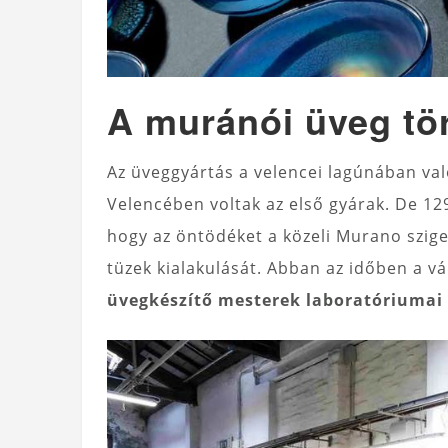
A muránói üveg tö
Az üveggyártás a velencei lagúnában való
Velencében voltak az első gyárak. De 12
hogy az öntödéket a közeli Murano sziget
tüzek kialakulását. Abban az időben a vá
üvegkészítő mesterek laboratóriumai 