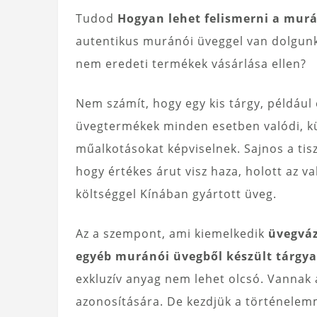
Tudod
Hogyan lehet felismerni a mur
autentikus muránói üveggel van dolgun
nem eredeti termékek vásárlása ellen?
Nem számít, hogy egy kis tárgy, például 
üvegtermékek minden esetben valódi, k
műalkotásokat képviselnek. Sajnos a tisz
hogy értékes árut visz haza, holott az 
költséggel Kínában gyártott üveg.
Az a szempont, ami kiemelkedik
üvegváz
egyéb muránói üvegből készült tárgya
exkluzív anyag nem lehet olcsó. Vanna
azonosítására. De kezdjük a történele