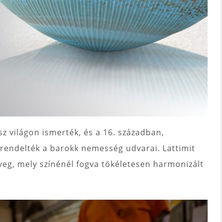
z világon ismerték, és a 16. században,
 rendelték a barokk nemesség udvarai. Lattimit
veg, mely színénél fogva tökéletesen harmonizált