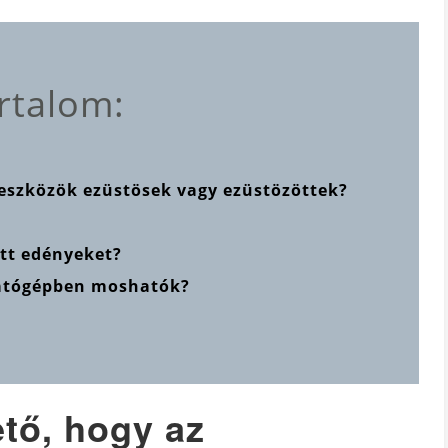
rtalom:
őeszközök ezüstösek vagy ezüstözöttek?
ött edényeket?
gatógépben moshatók?
tő, hogy az