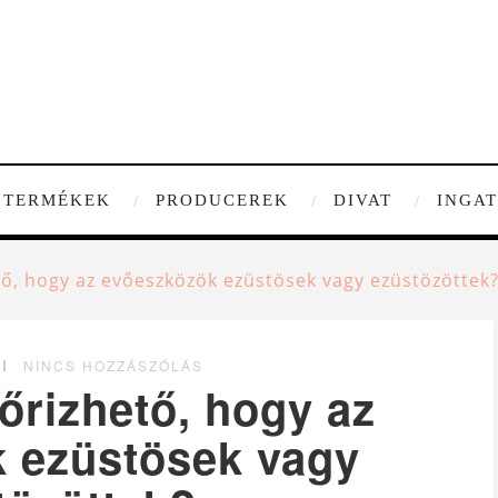
TERMÉKEK
PRODUCEREK
DIVAT
INGA
ő, hogy az evőeszközök ezüstösek vagy ezüstözöttek
NINCS HOZZÁSZÓLÁS
őrizhető, hogy az
 ezüstösek vagy