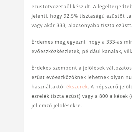
ezüstötvözetből készült. A legelterjedte
jelenti, hogy 92,5% tisztaságú ezüstöt t
vagy akár 333, alacsonyabb tiszta ezüstt
Érdemes megjegyezni, hogy a 333-as min
evőeszközkészletek, például kanalak, vill
Érdekes szempont a jelölések változatos
ezüst evőeszközöknek lehetnek olyan num
használtaktól
ékszerek
. A népszerű jelö
ezrelék tiszta ezüst) vagy a 800 a kések 
jellemző jelölésekre.