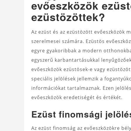
evőeszközök ezüst
ezüstözöttek?
Az ezüst és az ezüstözött evőeszközök m
szerelmesei számára. Ezüstös evőeszköz
egyre gyakoribbak a modern otthonokban
egyszerű karbantartásukkal lenyűgözőek
evőeszközök ezüstösek-e vagy ezüstözött
speciális jelölések jellemzik a foganty
információkat tartalmaznak. Ezen jelölé
evőeszközök eredetiségét és értékét.
Ezüst finomsági jelöl
Az ezüst finomság az evőeszközökre bély