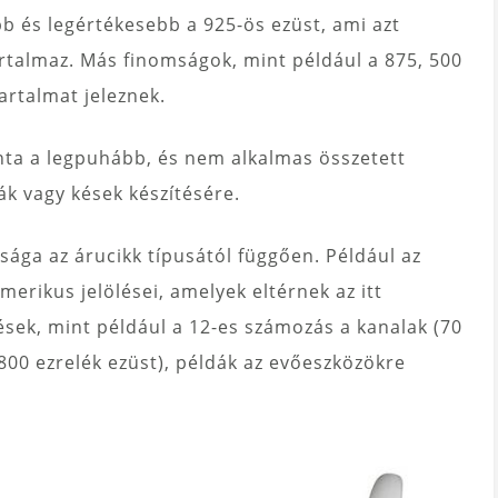
bb és legértékesebb a 925-ös ezüst, ami azt
artalmaz. Más finomságok, mint például a 875, 500
artalmat jeleznek.
ta a legpuhább, és nem alkalmas összetett
ák vagy kések készítésére.
sága az árucikk típusától függően. Például az
erikus jelölései, amelyek eltérnek az itt
lések, mint például a 12-es számozás a kanalak (70
(800 ezrelék ezüst), példák az evőeszközökre