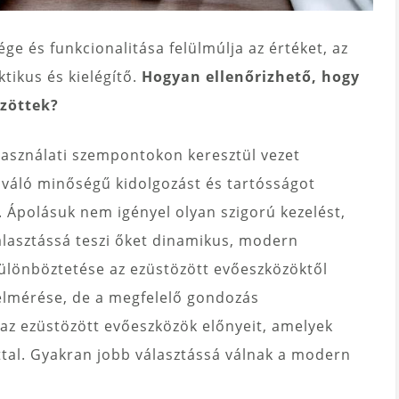
ége és funkcionalitása felülmúlja az értéket, az
tikus és kielégítő.
Hogyan ellenőrizhető, hogy
zöttek?
 használati szempontokon keresztül vezet
iváló minőségű kidolgozást és tartósságot
 Ápolásuk nem igényel olyan szigorú kezelést,
választássá teszi őket dinamikus, modern
ülönböztetése az ezüstözött evőeszközöktől
elmérése, de a megfelelő gondozás
az ezüstözött evőeszközök előnyeit, amelyek
ttal. Gyakran jobb választássá válnak a modern