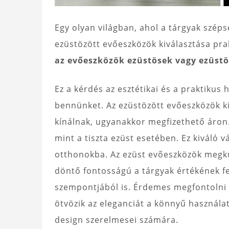
Egy olyan világban, ahol a tárgyak széps
ezüstözött evőeszközök kiválasztása prak
az evőeszközök ezüstösek vagy ezüstö
Ez a kérdés az esztétikai és a praktikus
bennünket. Az ezüstözött evőeszközök k
kínálnak, ugyanakkor megfizethető áron.
mint a tiszta ezüst esetében. Ez kiváló 
otthonokba. Az ezüst evőeszközök megk
döntő fontosságú a tárgyak értékének f
szempontjából is. Érdemes megfontolni 
ötvözik az eleganciát a könnyű használa
design szerelmesei számára.