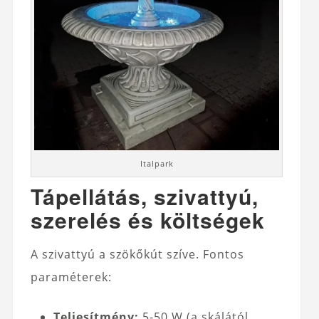
Italpark
Tápellátás, szivattyú,
szerelés és költségek
A szivattyú a szökőkút szíve. Fontos
paraméterek:
Teljesítmény:
5-50 W (a skálától