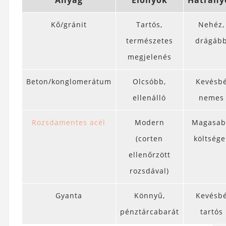
Anyag
Előnyök
Hátrány
Kő/gránit
Tartós,
Nehéz,
természetes
drágáb
megjelenés
Beton/konglomerátum
Olcsóbb,
Kevésb
ellenálló
nemes
Rozsdamentes acél
Modern
Magasa
(corten
költsége
ellenőrzött
rozsdával)
Gyanta
Könnyű,
Kevésb
pénztárcabarát
tartós