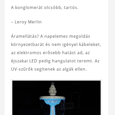
A konglomerát olcsóbb, tartós.
– Leroy Merlin
Áramellátás? A napelemes megoldás
környezetbarát és nem igényel kábeleket,
az elektromos erősebb hatást ad, az
éjszakai LED pedig hangulatot teremt. Az
UV-szűrők segítenek az algák ellen.