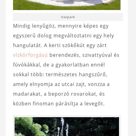
Italpark
Mindig lenyűgöz, mennyire képes egy
egyszerű dolog megváltoztatni egy hely
hangulatát. A kerti szökőkút egy zárt
vízkörforgású
berendezés, szivattyúval és
fúvókákkal, de a gyakorlatban ennél
sokkal több: természetes hangszűrő,
amely elnyomja az utcai zajt, vonzza a
madarakat, a beporzó rovarokat, és
közben finoman párásítja a levegőt.