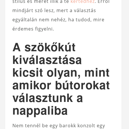
stílus és méret illik a te
kertedhez
. Erről
mindjárt szó lesz, mert a választás
egyáltalán nem nehéz, ha tudod, mire
érdemes figyelni.
A szökőkút
kiválasztása
kicsit olyan, mint
amikor bútorokat
választunk a
nappaliba
Nem tennél be egy barokk konzolt egy