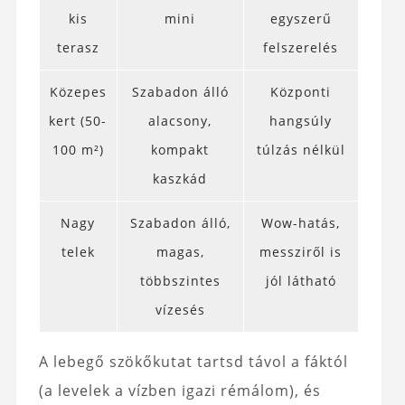
kis
mini
egyszerű
terasz
felszerelés
Közepes
Szabadon álló
Központi
kert (50-
alacsony,
hangsúly
100 m²)
kompakt
túlzás nélkül
kaszkád
Nagy
Szabadon álló,
Wow-hatás,
telek
magas,
messziről is
többszintes
jól látható
vízesés
A lebegő szökőkutat tartsd távol a fáktól
(a levelek a vízben igazi rémálom), és