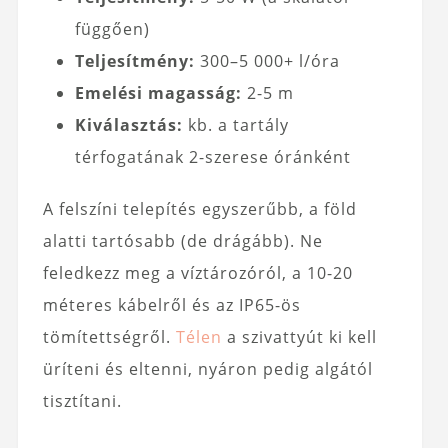
függően)
Teljesítmény:
300–5 000+ l/óra
Emelési magasság:
2-5 m
Kiválasztás:
kb. a tartály
térfogatának 2-szerese óránként
A felszíni telepítés egyszerűbb, a föld
alatti tartósabb (de drágább). Ne
feledkezz meg a víztározóról, a 10-20
méteres kábelről és az IP65-ös
tömítettségről.
Télen
a szivattyút ki kell
üríteni és eltenni, nyáron pedig algától
tisztítani.