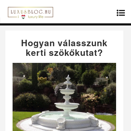
Kezdőlap
»
Életmód
»
Hogyan válasszunk kerti
szökőkutat?
Hogyan válasszunk
kerti szökőkutat?