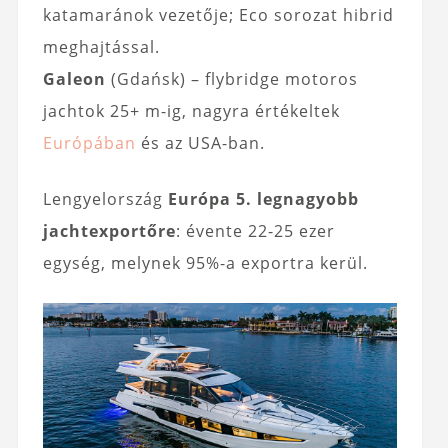
katamaránok vezetője; Eco sorozat hibrid
meghajtással.
Galeon
(Gdańsk) – flybridge motoros
jachtok 25+ m-ig, nagyra értékeltek
Európában
és az USA-ban.
Lengyelország
Európa 5. legnagyobb
jachtexportőre
: évente 22-25 ezer
egység, melynek 95%-a exportra kerül.