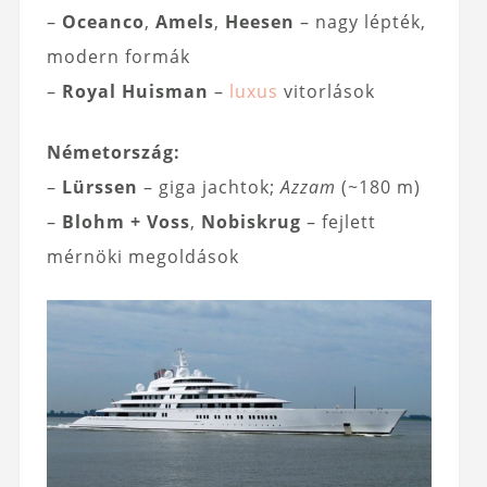
–
Oceanco
,
Amels
,
Heesen
– nagy lépték,
modern formák
–
Royal Huisman
–
luxus
vitorlások
Németország:
–
Lürssen
– giga jachtok;
Azzam
(~180 m)
–
Blohm + Voss
,
Nobiskrug
– fejlett
mérnöki megoldások