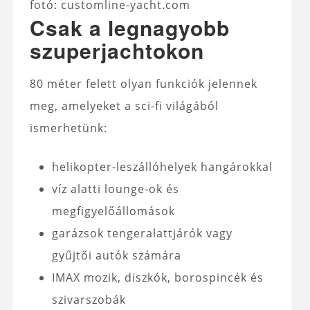
fotó: customline-yacht.com
Csak a legnagyobb
szuperjachtokon
80 méter felett olyan funkciók jelennek
meg, amelyeket a sci-fi világából
ismerhetünk:
helikopter-leszállóhelyek hangárokkal
víz alatti lounge-ok és
megfigyelőállomások
garázsok tengeralattjárók vagy
gyűjtői autók számára
IMAX mozik, diszkók, borospincék és
szivarszobák