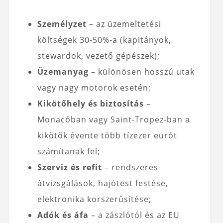
Személyzet
– az üzemeltetési
költségek 30-50%-a (kapitányok,
stewardok, vezető gépészek);
Üzemanyag
– különösen hosszú utak
vagy nagy motorok esetén;
Kikötőhely és biztosítás
–
Monacóban vagy Saint-Tropez-ban a
kikötők évente több tízezer eurót
számítanak fel;
Szerviz és refit
– rendszeres
átvizsgálások, hajótest festése,
elektronika korszerűsítése;
Adók és áfa
– a zászlótól és az EU