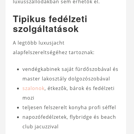
luxusszállodákban sem érhetők el.
Tipikus fedélzeti
szolgáltatások
A legtöbb luxusjacht
alapfelszereltségéhez tartoznak:
vendégkabinek saját fürdőszobával és
master lakosztály dolgozószobával
szalonok
, étkezők, bárok és fedélzeti
mozi
teljesen felszerelt konyha profi séffel
napozófedélzetek, flybridge és beach
club jacuzzival