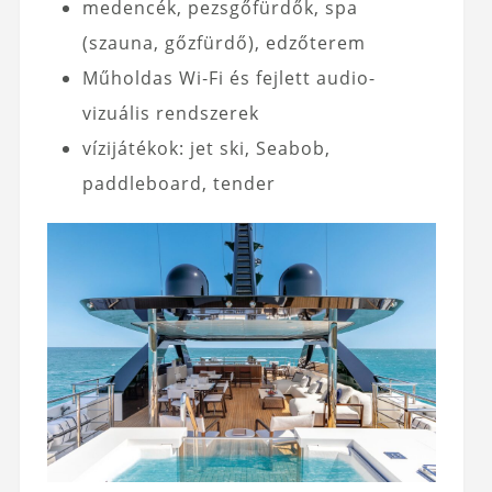
medencék, pezsgőfürdők, spa
(szauna, gőzfürdő), edzőterem
Műholdas Wi‑Fi és fejlett audio-
vizuális rendszerek
vízijátékok: jet ski, Seabob,
paddleboard, tender