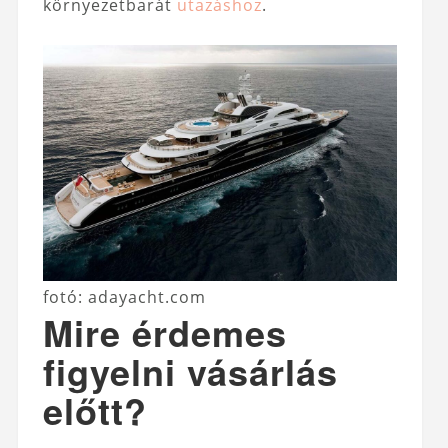
környezetbarát
utazáshoz
.
fotó: adayacht.com
Mire érdemes
figyelni vásárlás
előtt?