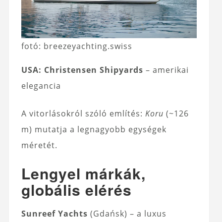
fotó: breezeyachting.swiss
USA:
Christensen Shipyards
– amerikai
elegancia
A vitorlásokról szóló említés:
Koru
(~126
m) mutatja a legnagyobb egységek
méretét.
Lengyel márkák,
globális elérés
Sunreef Yachts
(Gdańsk) – a luxus