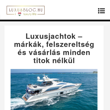
Kezdőlap
»
Életmód
»
Luxusjachtok – márkák,
felszereltség és vásárlás minden titok nélkül
Luxusjachtok –
márkák, felszereltség
és vásárlás minden
titok nélkül