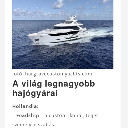
fotó: hargravecustomyachts.com
A világ legnagyobb
hajógyárai
Hollandia:
–
Feadship
– a custom ikonái, teljes
személyre szabás