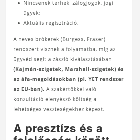
Nincsenek terhek, zálogjogok, jogi
ügyek;
Aktuális regisztráció.
A neves brókerek (Burgess, Fraser)
rendszert visznek a folyamatba, míg az
ügyvéd segít a zászló kiválasztásában
(Kajmán-szigetek, Marshall-szigetek) és
az áfa-megoldásokban (pl. YET rendszer
az EU-ban).
A szakértőkkel való
konzultáció elenyésző költség a
lehetséges veszteségekhez képest.
A presztízs és a
felelősség között