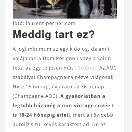
fotó: laurent-perrier.com
Meddig tart ez?
A jogi minimum az egyik dolog, de amit
valójában a Dom Pérignon vagy a Salon
tesz, az egy teljesen más
történet
. Az AOC
szabályai Champagne-ra nézve világosak:
NV ≥ 15 hónap, évjáratos ≥ 36 hónap
(Champagne AOC).
A gyakorlatban a
legtöbb ház még a non-vintage cuvée-t
is 18-24 hónapig érleli
, mert a rövidebb
autolízis túl kevés karaktert ad. De az