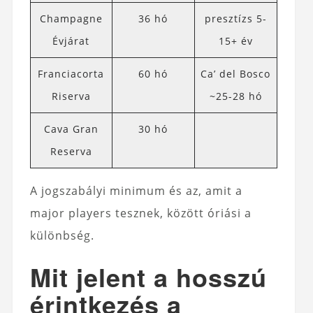
Champagne
36 hó
presztízs 5-
Évjárat
15+ év
Franciacorta
60 hó
Ca’ del Bosco
Riserva
~25-28 hó
Cava Gran
30 hó
Reserva
A jogszabályi minimum és az, amit a
major players tesznek, között óriási a
különbség.
Mit jelent a hosszú
érintkezés a