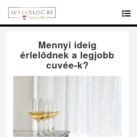
Kezdőlap
»
Életmód
»
Mennyi ideig érlelődnek a
legjobb cuvée-k?
Mennyi ideig
érlelődnek a legjobb
cuvée-k?