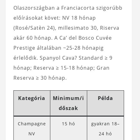
Olaszországban a Franciacorta szigorúbb
előírásokat követ: NV 18 hónap
(Rosé/Satèn 24), millesimato 30, Riserva
akár 60 hónap. A Ca’ del Bosco Cuvée
Prestige általában ~25-28 hónapig
érlelődik. Spanyol Cava? Standard ≥ 9
hónap; Reserva ≥ 15-18 hónap; Gran
Reserva ≥ 30 hónap.
Kategória
Minimum/i
Példa
dőszak
Champagne
15 hó
gyakran 18–
NV
24 hó