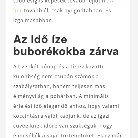
több évig is képesek tovább fejlődni.
A
bor
tovább él, csak nyugodtabban. És
izgalmasabban.
Az idő íze
buborékokba zárva
A tizenkét hónap és a tíz év közötti
különbség nem csupán számok a
szabályzatban, hanem teljesen más
élményvilág a pohárban. A minimális
érlelési idő elegendő ahhoz, hogy valami
koccintásra valót kapjunk, de az igazi
cuvée-knek időre van szükségük, hogy
elmeséljék a saját történetüket. És ez már