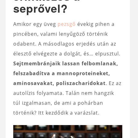
seprővel?
Amikor egy üveg
pezsgő
évekig pihen a
pincében, valami lenyűgöző történik
odabent. A másodlagos erjedés után az
élesztő elvégezte a dolgát, és… elpusztul.
Sejtmembránjaik lassan felbomlanak,
felszabadítva a mannoproteineket,
aminosavakat, poliszacharidokat
. Ez az
autolízis folyamata. Talán nem hangzik
túl izgalmasan, de ami a pohárban
történik? Itt kezdődik a varázslat.