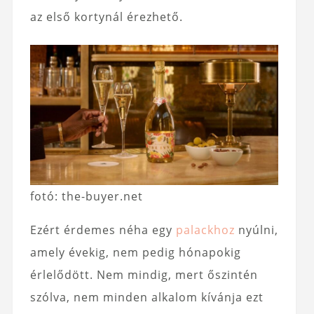
az első kortynál érezhető.
fotó: the-buyer.net
Ezért érdemes néha egy
palackhoz
nyúlni,
amely évekig, nem pedig hónapokig
érlelődött. Nem mindig, mert őszintén
szólva, nem minden alkalom kívánja ezt