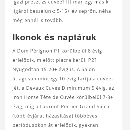
igazi presztízs cuvée? Itt már egy másik
ligáról beszélünk: 5-15+ év seprőn, néha
még ennél is tovább.
Ikonok és naptáruk
A Dom Pérignon P1 körülbelül 8 évig
érlelődik, mielőtt piacra kerül. P2?
Nyugodtan 15-20+ évig is. A Salon
átlagosan mintegy 10 évig tartja a cuvée-
jét, a Devaux Cuvée D minimum 5 évig, az
Iron Horse Tête de Cuvée körülbelül 7-8+
évig, míg a Laurent‑Perrier Grand Siècle
(több évjárat házasítása) többéves
periódusokon át érlelődik, gyakran