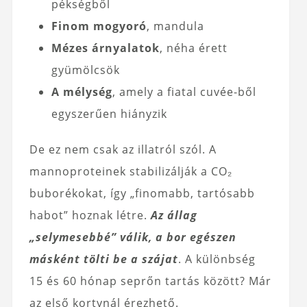
pékségből
Finom mogyoró
, mandula
Mézes árnyalatok
, néha érett
gyümölcsök
A mélység
, amely a fiatal cuvée-ből
egyszerűen hiányzik
De ez nem csak az illatról szól. A
mannoproteinek stabilizálják a CO₂
buborékokat, így „finomabb, tartósabb
habot” hoznak létre.
Az állag
„selymesebbé” válik, a bor egészen
másként tölti be a szájat
. A különbség
15 és 60 hónap seprőn tartás között? Már
az első kortynál érezhető.