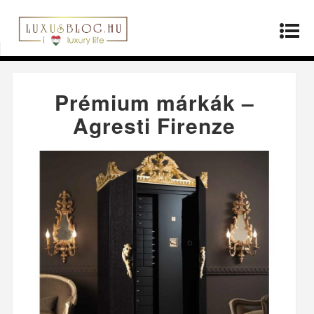
Kezdőlap
»
Producerek
»
Prémium márkák –
Agresti Firenze
Prémium márkák –
Agresti Firenze