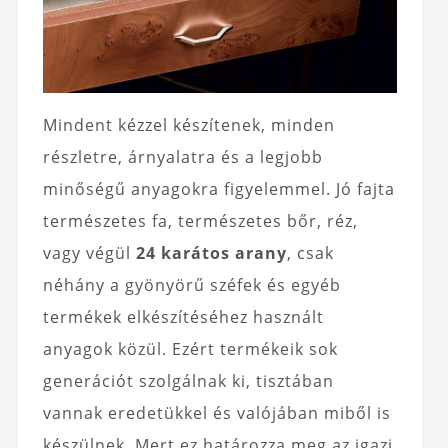
Mindent kézzel készítenek, minden
részletre, árnyalatra és a legjobb
minőségű anyagokra figyelemmel. Jó fajta
természetes fa, természetes bőr, réz,
vagy végül
24 karátos arany
, csak
néhány a gyönyörű széfek és egyéb
termékek elkészítéséhez használt
anyagok közül. Ezért termékeik sok
generációt szolgálnak ki, tisztában
vannak eredetükkel és valójában miből is
készülnek. Mert ez határozza meg az igazi