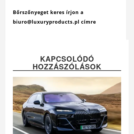
Bőrszőnyeget keres írjon a
biuro@luxuryproducts.pl címre
KAPCSOLÓDÓ
HOZZÁSZÓLÁSOK