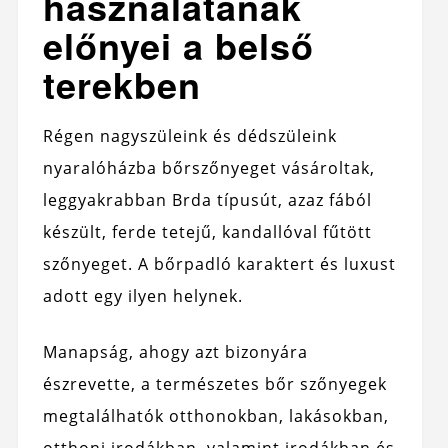
használatának
előnyei a belső
terekben
Régen nagyszüleink és dédszüleink
nyaralóházba bőrszőnyeget vásároltak,
leggyakrabban Brda típusút, azaz fából
készült, ferde tetejű, kandallóval fűtött
szőnyeget. A bőrpadló karaktert és luxust
adott egy ilyen helynek.
Manapság, ahogy azt bizonyára
észrevette, a természetes bőr szőnyegek
megtalálhatók otthonokban, lakásokban,