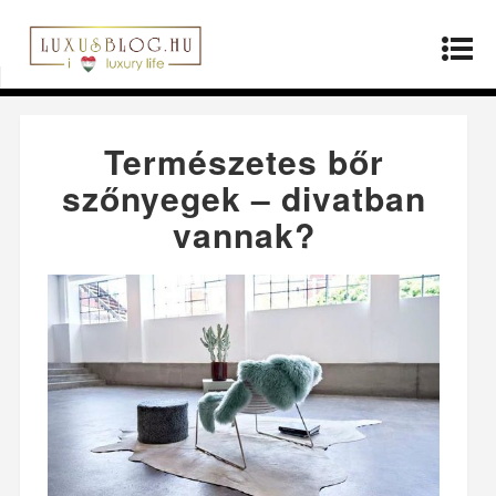
Kezdőlap
»
Termékek
»
Természetes bőr
szőnyegek – divatban vannak?
Természetes bőr
szőnyegek – divatban
vannak?