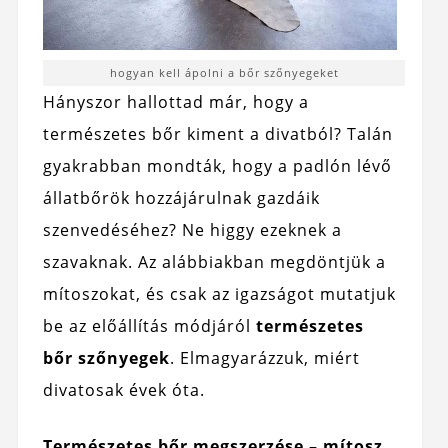
hogyan kell ápolni a bőr szőnyegeket
Hányszor hallottad már, hogy a
természetes bőr kiment a divatból? Talán
gyakrabban mondták, hogy a padlón lévő
állatbőrök hozzájárulnak gazdáik
szenvedéséhez? Ne higgy ezeknek a
szavaknak. Az alábbiakban megdöntjük a
mítoszokat, és csak az igazságot mutatjuk
be az előállítás módjáról
természetes
bőr szőnyegek
. Elmagyarázzuk, miért
divatosak évek óta.
Természetes bőr megszerzése – mítosz