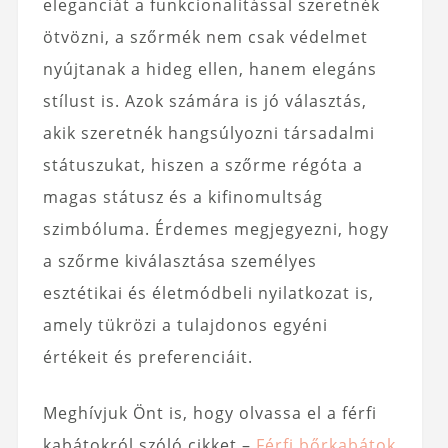
eleganciát a funkcionalitással szeretnék
ötvözni, a szőrmék nem csak védelmet
nyújtanak a hideg ellen, hanem elegáns
stílust is. Azok számára is jó választás,
akik szeretnék hangsúlyozni társadalmi
státuszukat, hiszen a szőrme régóta a
magas státusz és a kifinomultság
szimbóluma. Érdemes megjegyezni, hogy
a szőrme kiválasztása személyes
esztétikai és életmódbeli nyilatkozat is,
amely tükrözi a tulajdonos egyéni
értékeit és preferenciáit.
Meghívjuk Önt is, hogy olvassa el a férfi
kabátokról szóló cikket –
Férfi bőrkabátok