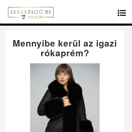
Kezdőlap
»
Divat
»
Mennyibe kerül az igazi
rókaprém?
Mennyibe kerül az igazi
rókaprém?