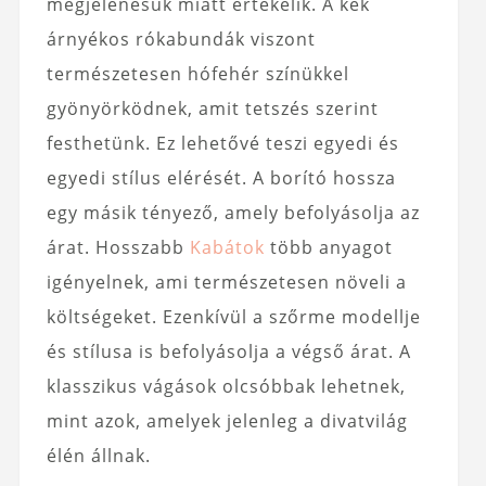
megjelenésük miatt értékelik. A kék
árnyékos rókabundák viszont
természetesen hófehér színükkel
gyönyörködnek, amit tetszés szerint
festhetünk. Ez lehetővé teszi egyedi és
egyedi stílus elérését. A borító hossza
egy másik tényező, amely befolyásolja az
árat. Hosszabb
Kabátok
több anyagot
igényelnek, ami természetesen növeli a
költségeket. Ezenkívül a szőrme modellje
és stílusa is befolyásolja a végső árat. A
klasszikus vágások olcsóbbak lehetnek,
mint azok, amelyek jelenleg a divatvilág
élén állnak.