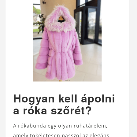
Hogyan kell ápolni
a róka szőrét?
A rókabunda egy olyan ruhatárelem,
amely tökéletesen passzol az elegáns