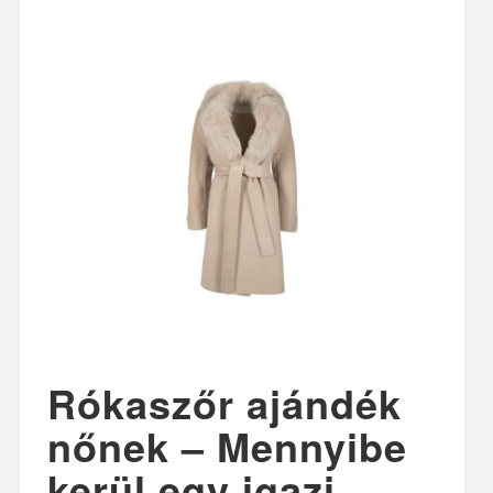
Rókaszőr ajándék
nőnek – Mennyibe
kerül egy igazi