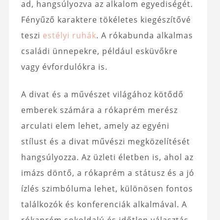
ad, hangsúlyozva az alkalom egyediségét.
Fényűző karaktere tökéletes kiegészítővé
teszi
estélyi ruhák
. A rókabunda alkalmas
családi ünnepekre, például esküvőkre
vagy évfordulókra is.
A divat és a művészet világához kötődő
emberek számára a rókaprém merész
arculati elem lehet, amely az egyéni
stílust és a divat művészi megközelítését
hangsúlyozza. Az üzleti életben is, ahol az
imázs döntő, a rókaprém a státusz és a jó
ízlés szimbóluma lehet, különösen fontos
találkozók és konferenciák alkalmával. A
rókaprém sokoldalú és időtlen választás.