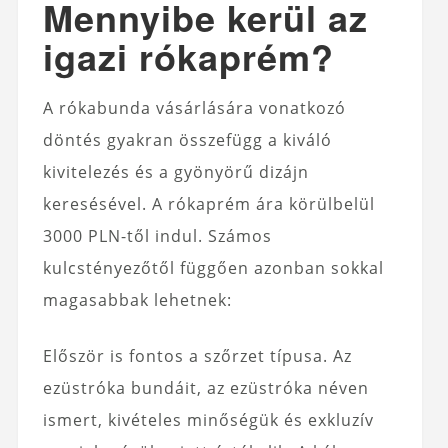
Mennyibe kerül az
igazi rókaprém?
A rókabunda vásárlására vonatkozó
döntés gyakran összefügg a kiváló
kivitelezés és a gyönyörű dizájn
keresésével. A rókaprém ára körülbelül
3000 PLN-től indul. Számos
kulcstényezőtől függően azonban sokkal
magasabbak lehetnek:
Először is fontos a szőrzet típusa. Az
ezüstróka bundáit, az ezüstróka néven
ismert, kivételes minőségük és exkluzív