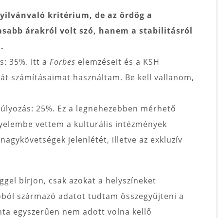
nyilvánvaló kritérium, de az ördög a
sabb árakról volt szó, hanem a stabilitásról
.
s: 35%. Itt a
Forbes
elemzéseit és a KSH
ját számításaimat használtam. Be kell vallanom,
– súlyozás: 25%. Ez a legnehezebben mérhető
gyelembe vettem a kulturális intézmények
 nagykövetségek jelenlétét, illetve az exkluzív
gel bírjon, csak azokat a helyszíneket
óból származó adatot tudtam összegyűjteni a
nta egyszerűen nem adott volna kellő