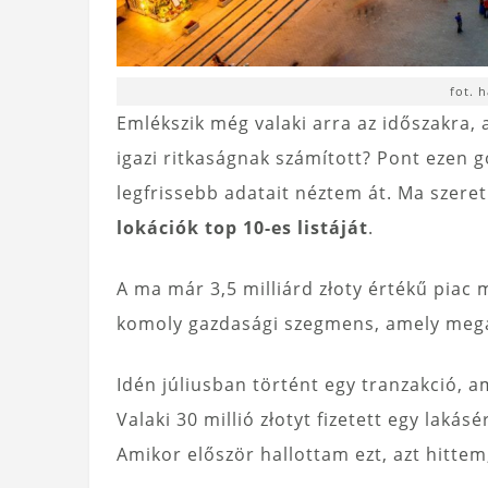
fot. 
Emlékszik még valaki arra az időszakra, 
igazi ritkaságnak számított? Pont ezen
legfrissebb adatait néztem át. Ma sze
lokációk top 10-es listáját
.
A ma már 3,5 milliárd złoty értékű piac
komoly gazdasági szegmens, amely megá
Idén júliusban történt egy tranzakció,
Valaki 30 millió złotyt fizetett egy laká
Amikor először hallottam ezt, azt hittem,