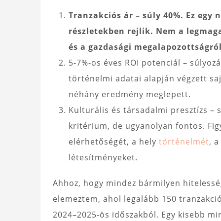
Tranzakciós ár – súly 40%. Ez egy 
részletekben rejlik. Nem a legmaga
és a gazdasági megalapozottságról
5-7%-os éves ROI potenciál – súlyozá
történelmi adatai alapján végzett sa
néhány eredmény meglepett.
Kulturális és társadalmi presztízs 
kritérium, de ugyanolyan fontos. Fi
elérhetőségét, a hely
történelmét
, a
létesítményeket.
Ahhoz, hogy mindez bármilyen hitelesség
elemeztem, ahol legalább 150 tranzakci
2024–2025-ös időszakból. Egy kisebb mi