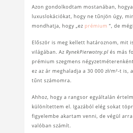
Azon gondolkodtam mostanában, hogyan 
luxuslokációkat, hogy ne tűnjön úgy, mi
mondhatja, hogy „ez
prémium
”, de még
Először is meg kellett határoznom, mit i
világában. Az
RynekPierwotny.pl
és más fo
prémium szegmens négyzetméterenként 20
ez az ár meghaladja a 30 000 zł/m²-t is
tűnt számomra.
Ahhoz, hogy a rangsor egyáltalán értelme
különítettem el. Igazából elég sokat töp
figyelembe akartam venni, de végül arra
valóban számít.