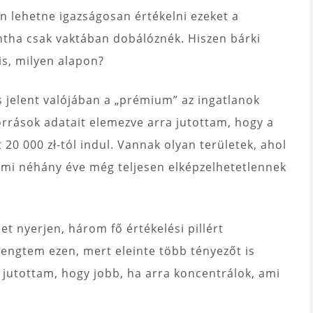
lehetne igazságosan értékelni ezeket a
ntha csak vaktában dobálóznék. Hiszen bárki
is, milyen alapon?
s jelent valójában a „prémium” az ingatlanok
rrások adatait elemezve arra jutottam, hogy a
 000 zł-tól indul. Vannak olyan területek, ahol
, ami néhány éve még teljesen elképzelhetetlennek
t nyerjen, három fő értékelési pillért
rengtem ezen, mert eleinte több tényezőt is
 jutottam, hogy jobb, ha arra koncentrálok, ami