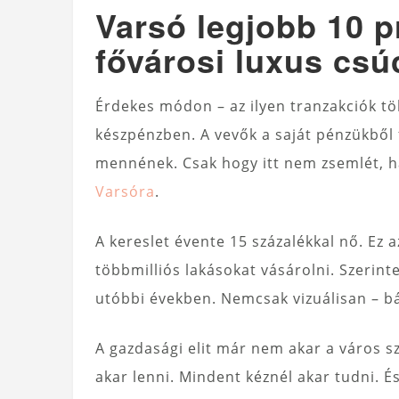
Varsó legjobb 10 p
fővárosi luxus cs
Érdekes módon – az ilyen tranzakciók töb
készpénzben. A vevők a saját pénzükből 
mennének. Csak hogy itt nem zsemlét, h
Varsóra
.
A kereslet évente 15 százalékkal nő. Ez 
többmilliós lakásokat vásárolni. Szerint
utóbbi években. Nemcsak vizuálisan – b
A gazdasági elit már nem akar a város 
akar lenni. Mindent kéznél akar tudni. É