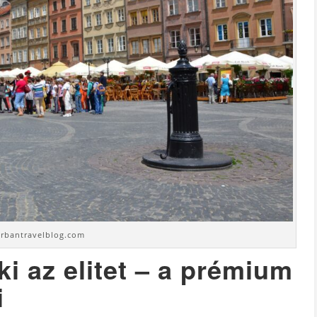
urbantravelblog.com
i az elitet – a prémium
i