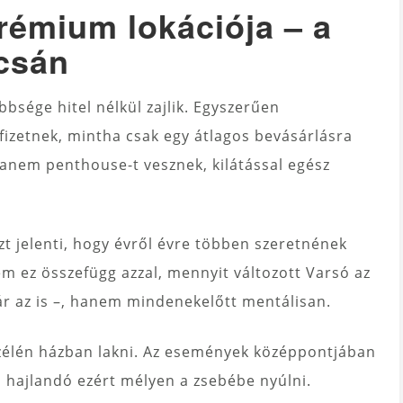
rémium lokációja – a
úcsán
bsége hitel nélkül zajlik. Egyszerűen
fizetnek, mintha csak egy átlagos bevásárlásra
anem penthouse-t vesznek, kilátással egész
azt jelenti, hogy évről évre többen szeretnének
em ez összefügg azzal, mennyit változott Varsó az
ár az is –, hanem mindenekelőtt mentálisan.
szélén házban lakni. Az események középpontjában
s hajlandó ezért mélyen a zsebébe nyúlni.