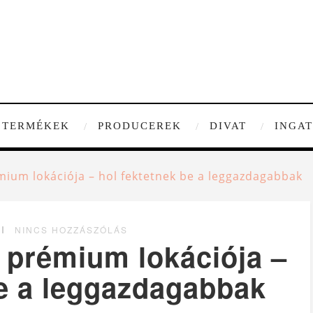
TERMÉKEK
PRODUCEREK
DIVAT
INGA
mium lokációja – hol fektetnek be a leggazdagabbak
NINCS HOZZÁSZÓLÁS
 prémium lokációja –
be a leggazdagabbak