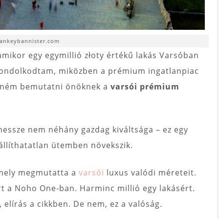
hankeybannister.com
amikor egy egymillió złoty értékű lakás Varsóban
 gondolkodtam, miközben a prémium ingatlanpiac
retném bemutatni önöknek a
varsói prémium
 messze nem néhány gazdag kiváltsága – ez egy
llíthatatlan ütemben növekszik.
 amely megmutatta a
varsói
luxus valódi méreteit.
sért a Noho One-ban. Harminc millió egy lakásért.
 elírás a cikkben. De nem, ez a valóság.