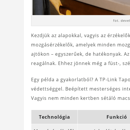
fot. dev
Kezdjük az alapokkal, vagyis az érzékelő
mozgásérzékelők, amelyek minden mozgás
ajtókon – egyszerűek, de hatékonyak. Az
reagálnak. Ehhez jönnek még a füst-, sz
Egy példa a gyakorlatból? A TP-Link Tap
védettséggel. Beépített mesterséges int
Vagyis nem minden kertben sétáló macska
Technológia
Funkció