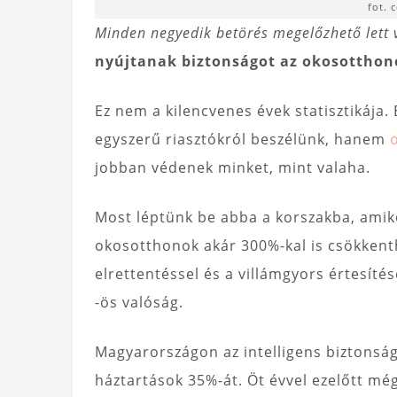
fot. 
Minden negyedik betörés megelőzhető lett v
nyújtanak biztonságot az okosotthon
Ez nem a kilencvenes évek statisztikáj
egyszerű riasztókról beszélünk, hanem
jobban védenek minket, mint valaha.
Most léptünk be abba a korszakba, amiko
okosotthonok akár 300%-kal is csökkent
elrettentéssel és a villámgyors értesítés
-ös valóság.
Magyarországon az intelligens biztonság
háztartások 35%-át. Öt évvel ezelőtt mé