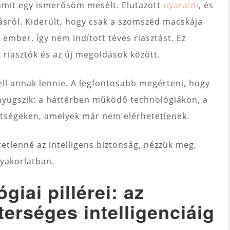
amit egy ismerősöm mesélt. Elutazott
nyaralni
, és
gásról. Kiderült, hogy csak a szomszéd macskája
 ember, így nem indított téves riasztást. Ez
 riasztók és az új megoldások között.
ll annak lennie. A legfontosabb megérteni, hogy
 nyugszik: a háttérben működő technológiákon, a
ltségeken, amelyek már nem elérhetetlenek.
etlenné az intelligens biztonság, nézzük meg,
yakorlatban.
iai pillérei: az
terséges intelligenciáig