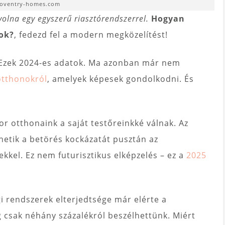
coventry-homes.com
olna egy egyszerű riasztórendszerrel.
Hogyan
ok?
, fedezd fel a modern megközelítést!
a. Ezek 2024-es adatok. Ma azonban már nem
otthonokról
, amelyek képesek gondolkodni. És
r otthonaink a saját testőreinkké válnak. Az
hetik a betörés kockázatát pusztán az
ekkel. Ez nem futurisztikus elképzelés – ez a
2025
i rendszerek elterjedtsége már elérte a
g csak néhány százalékról beszélhettünk. Miért