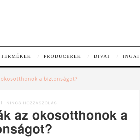
TERMÉKEK
PRODUCEREK
DIVAT
INGA
z okosotthonok a biztonságot?
NINCS HOZZÁSZÓLÁS
ák az okosotthonok a
onságot?