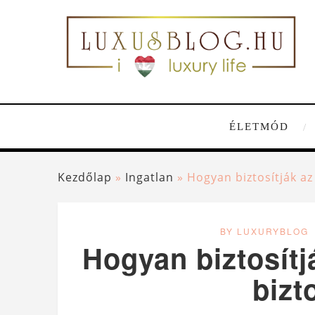
ÉLETMÓD
Kezdőlap
»
Ingatlan
»
Hogyan biztosítják a
BY LUXURYBLOG
Hogyan biztosítj
bizt