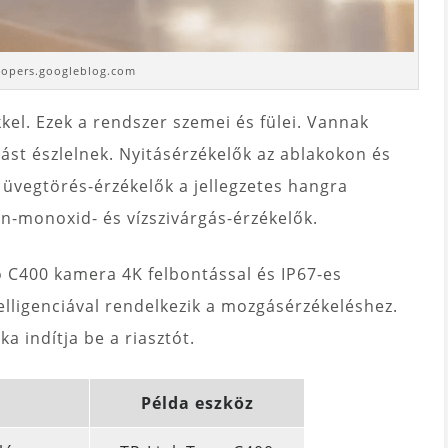
elopers.googleblog.com
kkel. Ezek a rendszer szemei és fülei. Vannak
t észlelnek. Nyitásérzékelők az ablakokon és
 üvegtörés-érzékelők a jellegzetes hangra
én-monoxid- és vízszivárgás-érzékelők.
o C400 kamera 4K felbontással és IP67-es
elligenciával rendelkezik a mozgásérzékeléshez.
 indítja be a riasztót.
Példa eszköz